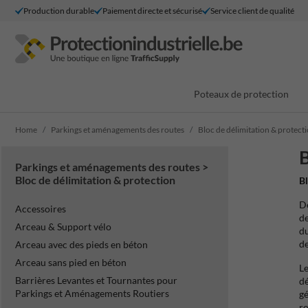
Production durable
Paiement directe et sécurisé
Service client de qualité
Poteaux de protection
Home
Parkings et aménagements des routes
Bloc de délimitation & protect
B
Parkings et aménagements des routes >
Bloc de délimitation & protection
Bl
Dé
Accessoires
de
Arceau & Support vélo
du
de
Arceau avec des pieds en béton
Arceau sans pied en béton
Le
Barrières Levantes et Tournantes pour
dé
Parkings et Aménagements Routiers
gé
ro