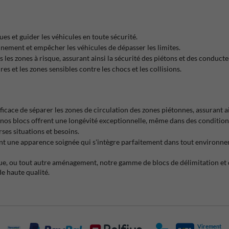
ues et guider les véhicules en toute sécurité.
onnement et empêcher les véhicules de dépasser les limites.
ns les zones à risque, assurant ainsi la sécurité des piétons et des conducte
res et les zones sensibles contre les chocs et les collisions.
icace de séparer les zones de circulation des zones piétonnes, assurant ain
 nos blocs offrent une longévité exceptionnelle, même dans des conditions 
rses situations et besoins.
rant une apparence soignée qui s'intègre parfaitement dans tout environn
e, ou tout autre aménagement, notre gamme de blocs de délimitation et de 
de haute qualité.
Virement