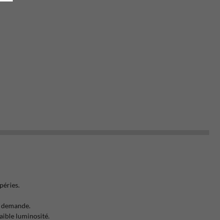
péries.
ur demande.
faible luminosité.