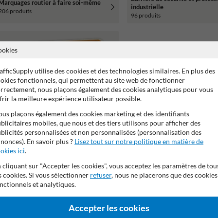
Marquages routier à faire soi-même
industrielle
206 produits
96 produits
ookies
afficSupply utilise des cookies et des technologies similaires. En plus des
okies fonctionnels, qui permettent au site web de fonctionner
rrectement, nous plaçons également des cookies analytiques pour vous
frir la meilleure expérience utilisateur possible.
us plaçons également des cookies marketing et des identifiants
blicitaires mobiles, que nous et des tiers utilisons pour afficher des
blicités personnalisées et non personnalisées (personnalisation des
nonces). En savoir plus ?
Lisez tout sur notre politique en matière de
okies ici
.
Signalisation temporaire et balisage
 cliquant sur "Accepter les cookies", vous acceptez les paramètres de tou
302 produits
s cookies. Si vous sélectionner
refuser
, nous ne placerons que des cookies
nctionnels et analytiques.
Accepter les cookies