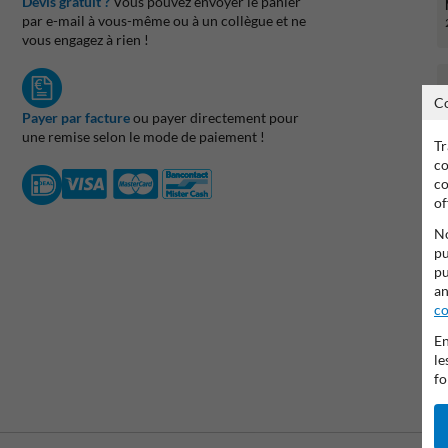
Devis gratuit ?
Vous pouvez envoyer le panier
par e-mail à vous-même ou à un collègue et ne
vous engagez à rien !
C
Payer par facture
ou payer directement pour
une remise selon le mode de paiement !
Tr
co
co
of
No
pu
pu
an
co
En
le
fo