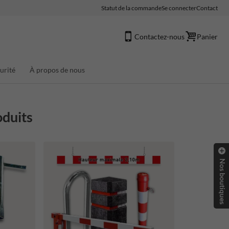
Statut de la commande
Se connecter
Contact
Contactez-nous
Panier
urité
À propos de nous
oduits
Nos boutiques