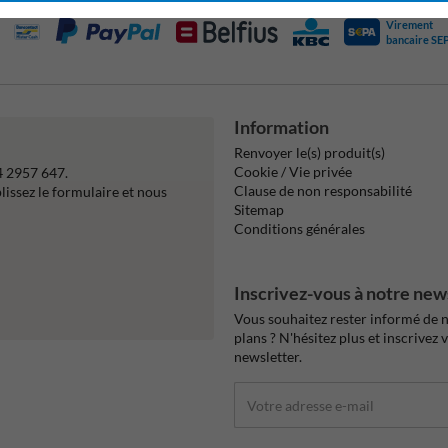
Virement
bancaire SE
Information
Renvoyer le(s) produit(s)
Cookie / Vie privée
4 2957 647.
Clause de non responsabilité
issez le formulaire et nous
Sitemap
Conditions générales
Inscrivez-vous à notre new
Vous souhaitez rester informé de n
plans ? N'hésitez plus et inscrivez 
newsletter.