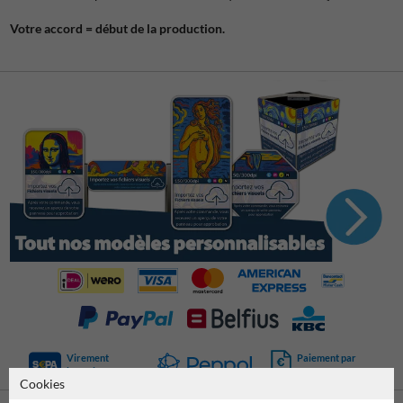
Votre accord = début de la production.
Virement
Paiement par
bancaire SEPA
facture
Cookies