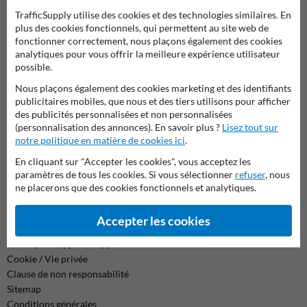
TrafficSupply utilise des cookies et des technologies similaires. En
Contactez-nous
plus des cookies fonctionnels, qui permettent au site web de
fonctionner correctement, nous plaçons également des cookies
Nous sommes joignables les jours ouvrables (de 8.00 à 17.00) au
analytiques pour vous offrir la meilleure expérience utilisateur
04 2957 647.
possible.
Des questions ? Envoyez un e-mail à
info@trafficsupply.be
ou
Nous plaçons également des cookies marketing et des identifiants
remplissez le formulaire et nous vous répondrons dès que
publicitaires mobiles, que nous et des tiers utilisons pour afficher
possible.
des publicités personnalisées et non personnalisées
(personnalisation des annonces). En savoir plus ?
Lisez tout sur
info@trafficsupply.be
notre politique en matière de cookies ici
.
En cliquant sur "Accepter les cookies", vous acceptez les
paramètres de tous les cookies. Si vous sélectionner
refuser
, nous
Toutes nos coordonnées
ne placerons que des cookies fonctionnels et analytiques.
Accepter les cookies
Information
Renvoyer le(s) produit(s)
Cookie / Vie privée
Clause de non responsabilité
Sitemap
Conditions générales