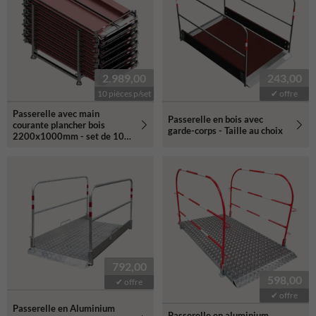
2.989,00
243,00
10 pièces p/set
✔ offre
Passerelle avec main
Passerelle en bois avec
courante plancher bois
garde-corps - Taille au choix
2200x1000mm - set de 10
pièces - support de transport
inclus
792,00
598,00
✔ offre
✔ offre
Passerelle en Aluminium
Passerelle en aluminium