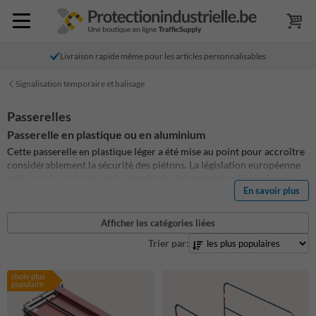
Livraison rapide même pour les articles personnalisables
Signalisation temporaire et balisage
Passerelles
Passerelle en plastique ou en aluminium
Cette passerelle en plastique léger a été mise au point pour accroître
considérablement la sécurité des piétons. La législation européenne
exige que les passants et les employés disposent d'un itinéraire de
En savoir plus
marche sûr. La passerelle est facile à déplacer et est très durable.
Celle-ci est également équipée de deux garde-corps métalliques et de
bandes réfléchissantes rouge/blanc, de sorte que la rampe soit
Afficher les catégories liées
facilement déplacée.
Trier par:
choix plus
populaire