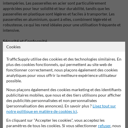
intempéries. Les passerelles en acier sont particulièrement
appréciées pour leur solidité et leur durabilité, tandis que les
passerelles en plastique sont légères et faciles à transporter. Les
passerelles en aluminium, quant à elles, combinent légèreté et
robustesse, ce qui les rend idéales pour une utilisation fréquente et
intensive.
Sécurité et Conformité
Cookies
La sécurité est notre priorité absolue. Toutes nos passerelles sont
équipées de garde-corps pour prévenir les chutes et assurer une
traversée en toute sécurité. De plus, elles sont dotées de bandes
TrafficSupply utilise des cookies et des technologies similaires. En
réfléchissantes rouge/blanche pour une visibilité accrue, même dans
plus des cookies fonctionnels, qui permettent au site web de
des conditions de faible luminosité. Les surfaces antidérapantes
fonctionner correctement, nous plaçons également des cookies
garantissent une adhérence optimale, réduisant ainsi les risques de
analytiques pour vous offrir la meilleure expérience utilisateur
glissade.
possible.
Nous plaçons également des cookies marketing et des identifiants
Nos passerelles respectent les normes de sécurité en vigueur et sont
publicitaires mobiles, que nous et des tiers utilisons pour afficher
conçues pour supporter des charges importantes, allant jusqu'à 1000
des publicités personnalisées et non personnalisées
kg. Elles sont idéales pour une utilisation sur les chantiers de
(personnalisation des annonces). En savoir plus ?
Lisez tout sur
construction, les travaux publics, et dans toute situation nécessitant
notre politique en matière de cookies ici
.
une signalisation temporaire et un balisage efficace.
En cliquant sur "Accepter les cookies", vous acceptez les
Facilité d'Utilisation et de Transport
paramètres de tous les cookies. Si vous sélectionner
refuser
, nous