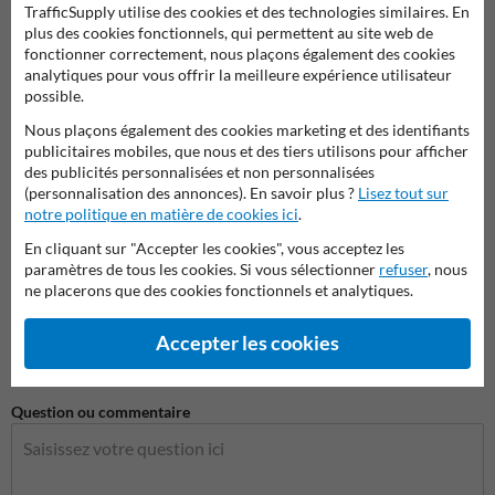
TrafficSupply utilise des cookies et des technologies similaires. En
plus des cookies fonctionnels, qui permettent au site web de
fonctionner correctement, nous plaçons également des cookies
Nom de l'entreprise
analytiques pour vous offrir la meilleure expérience utilisateur
possible.
Nous plaçons également des cookies marketing et des identifiants
Adresse e-mail*
publicitaires mobiles, que nous et des tiers utilisons pour afficher
des publicités personnalisées et non personnalisées
(personnalisation des annonces). En savoir plus ?
Lisez tout sur
notre politique en matière de cookies ici
.
Numéro de téléphone
En cliquant sur "Accepter les cookies", vous acceptez les
paramètres de tous les cookies. Si vous sélectionner
refuser
, nous
ne placerons que des cookies fonctionnels et analytiques.
Question sur produit
Accepter les cookies
Question ou commentaire