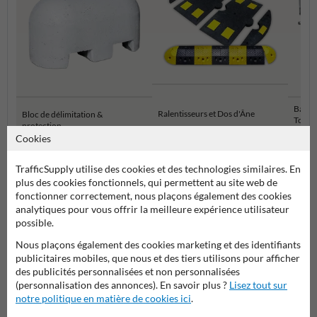
Barriè
Ralentisseurs et Dos d'Âne
Bloc de délimitation &
Tourna
protection
Aména
Cookies
TrafficSupply utilise des cookies et des technologies similaires. En
Parkings et aménagements des routes
plus des cookies fonctionnels, qui permettent au site web de
fonctionner correctement, nous plaçons également des cookies
analytiques pour vous offrir la meilleure expérience utilisateur
possible.
Poser votre question à ProtectionIndustrielle.be
Nous plaçons également des cookies marketing et des identifiants
Nom*
publicitaires mobiles, que nous et des tiers utilisons pour afficher
des publicités personnalisées et non personnalisées
(personnalisation des annonces). En savoir plus ?
Lisez tout sur
notre politique en matière de cookies ici
.
Nom de l'entreprise