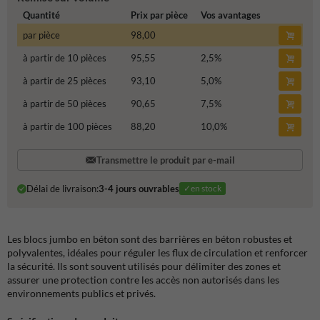
Quantité
Prix par pièce
Vos avantages
par pièce
98,00
à partir de 10 pièces
95,55
2,5
%
à partir de 25 pièces
93,10
5,0
%
à partir de 50 pièces
90,65
7,5
%
à partir de 100 pièces
88,20
10,0
%
Transmettre le produit par e-mail
Délai de livraison:
3-4 jours ouvrables
✓en stock
Les blocs jumbo en béton sont des barrières en béton robustes et
polyvalentes, idéales pour réguler les flux de circulation et renforcer
la sécurité. Ils sont souvent utilisés pour délimiter des zones et
assurer une protection contre les accès non autorisés dans les
environnements publics et privés.