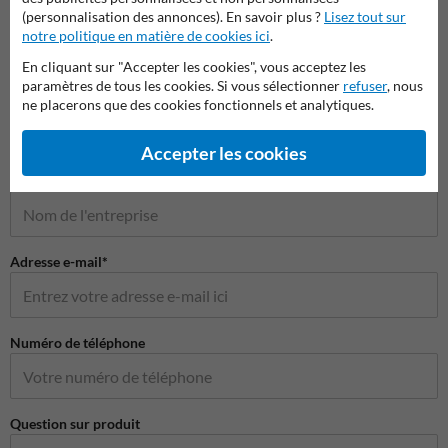
(personnalisation des annonces). En savoir plus ?
Lisez tout sur
notre politique en matière de cookies ici
.
En cliquant sur "Accepter les cookies", vous acceptez les
Poser votre question à ProtectionIndustrielle.be
paramètres de tous les cookies. Si vous sélectionner
refuser
, nous
Nom*
ne placerons que des cookies fonctionnels et analytiques.
Accepter les cookies
Nom de l'entreprise
Adresse e-mail*
Numéro de téléphone
Question sur produit