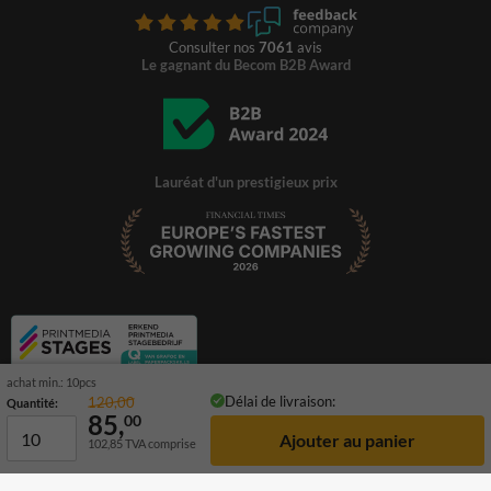
Consulter nos
7061
avis
Le gagnant du Becom B2B Award
Lauréat d'un prestigieux prix
achat min.: 10pcs
Délai de livraison:
120,00
Quantité:
85,
00
102,85
TVA comprise
© 2026 TrafficSupply. Tous droits réservés.