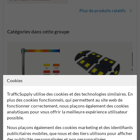
Plus de produits relatifs
Catégories dans cette groupe
Cookies
TrafficSupply utilise des cookies et des technologies similaires. En
plus des cookies fonctionnels, qui permettent au site web de
fonctionner correctement, nous plaçons également des cookies
Barriè
Ralentisseurs et Dos d'Âne
analytiques pour vous offrir la meilleure expérience utilisateur
Poteau de séparation
Tourna
Aména
possible.
Nous plaçons également des cookies marketing et des identifiants
publicitaires mobiles, que nous et des tiers utilisons pour afficher
Parkings et aménagements des routes
des publicités personnalisées et non personnalisées