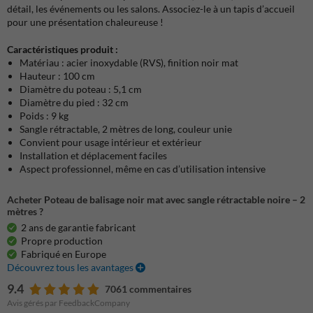
détail, les événements ou les salons. Associez-le à un tapis d’accueil
pour une présentation chaleureuse !
Caractéristiques produit :
Matériau : acier inoxydable (RVS), finition noir mat
Hauteur : 100 cm
Diamètre du poteau : 5,1 cm
Diamètre du pied : 32 cm
Poids : 9 kg
Sangle rétractable, 2 mètres de long, couleur unie
Convient pour usage intérieur et extérieur
Installation et déplacement faciles
Aspect professionnel, même en cas d’utilisation intensive
Acheter Poteau de balisage noir mat avec sangle rétractable noire – 2
mètres ?
2 ans de garantie fabricant
Propre production
Fabriqué en Europe
Découvrez tous les avantages
9.4
7061 commentaires
Avis gérés par FeedbackCompany