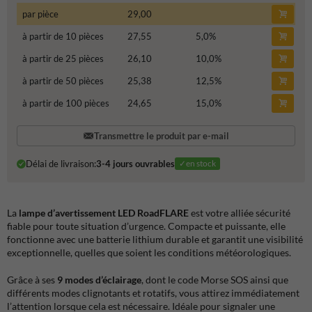
par pièce
29,00
à partir de 10 pièces
27,55
5,0
%
à partir de 25 pièces
26,10
10,0
%
à partir de 50 pièces
25,38
12,5
%
à partir de 100 pièces
24,65
15,0
%
Transmettre le produit par e-mail
Délai de livraison:
3-4 jours ouvrables
✓en stock
La
lampe d’avertissement LED RoadFLARE
est votre alliée sécurité
fiable pour toute situation d’urgence. Compacte et puissante, elle
fonctionne avec une batterie lithium durable et garantit une visibilité
exceptionnelle, quelles que soient les conditions météorologiques.
Grâce à ses
9 modes d’éclairage
, dont le code Morse SOS ainsi que
différents modes clignotants et rotatifs, vous attirez immédiatement
l’attention lorsque cela est nécessaire. Idéale pour signaler une