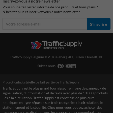
Inscrivez-vous à notre newsletter
Vous souhaitez rester informé de nos produits et bons plans ?
N'hésitez plus et inscrivez vous à notre newsletter.
S'inscrire
TrafficSupply Belgium B.V.,
Kieleberg 4D
,
Bilzen-Hoeselt, BE
Suivez nous
ProtectionIndustrielle.be fait partie de TrafficSupply
TrafficSupply est le plus grand fournisseur en ligne de panneaux de
signalisation, d'information et de texte avec plus de 10.000 produits
liés à la circulation. TrafficSupply est constitué de plusieurs
boutiques en ligne répartie sur trois catégories : la circulation, le
stationnement et la sécurité. Chez nous vous pouvez acheter des
panneaux de signalisation avec les supports correspondant, des