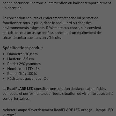
panne, sécuriser une zone d’intervention ou baliser temporairement
un chantier.
Sa conception robuste et entièrement étanche lui permet de
fonctionner sous la pluie, dans le brouillard ou dans des
environnements exigeants. Résistante aux chocs, elle convient
parfaitement à un usage professionnel ou à un équipement de
sécurité embarqué dans un véhicule.
Spécifications produit
Diamètre : 10,8 cm
Hauteur : 3,5 cm
Poids : 290 grammes
Nombre de LED : 16
Étanchéité : 100 %
Résistance aux chocs : Oui
La
RoadFLARE LED
constitue une solution de signalisation fiable,
compacte et performante pour toute situation où visibilité et sécurité
sont prioritaires.
Acheter Lampe d’avertissement RoadFLARE LED orange – lampe LED
orange ?