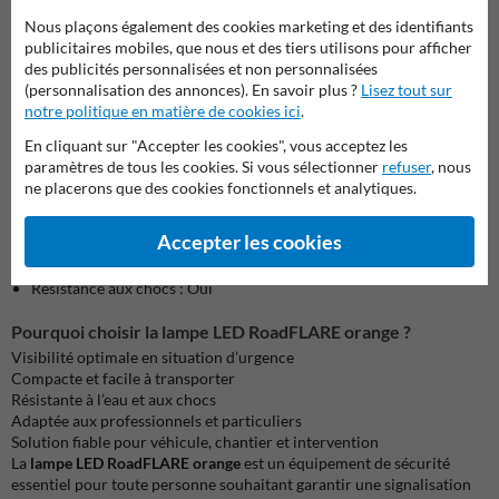
Nous plaçons également des cookies marketing et des identifiants
Sa structure compacte lui permet d’être facilement transportée dans
publicitaires mobiles, que nous et des tiers utilisons pour afficher
un véhicule, une camionnette d’intervention ou une trousse de
des publicités personnalisées et non personnalisées
sécurité.
(personnalisation des annonces). En savoir plus ?
Lisez tout sur
notre politique en matière de cookies ici
.
Spécifications techniques
Diamètre : 10,8 cm
En cliquant sur "Accepter les cookies", vous acceptez les
Hauteur : 3,5 cm
paramètres de tous les cookies. Si vous sélectionner
refuser
, nous
Poids : 290 g
ne placerons que des cookies fonctionnels et analytiques.
16 LED haute intensité
Batterie lithium durable
Accepter les cookies
9 modes d’éclairage
Étanchéité : 100 %
Résistance aux chocs : Oui
Pourquoi choisir la lampe LED RoadFLARE orange ?
Visibilité optimale en situation d’urgence
Compacte et facile à transporter
Résistante à l’eau et aux chocs
Adaptée aux professionnels et particuliers
Solution fiable pour véhicule, chantier et intervention
La
lampe LED RoadFLARE orange
est un équipement de sécurité
essentiel pour toute personne souhaitant garantir une signalisation