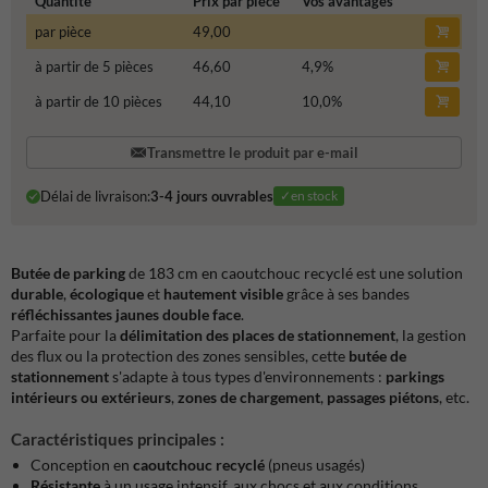
Quantité
Prix par pièce
Vos avantages
par pièce
49,00
à partir de 5 pièces
46,60
4,9
%
à partir de 10 pièces
44,10
10,0
%
Transmettre le produit par e-mail
Délai de livraison:
3-4 jours ouvrables
✓en stock
Butée de parking
de 183 cm en caoutchouc recyclé est une solution
durable
,
écologique
et
hautement visible
grâce à ses bandes
réfléchissantes jaunes double face
.
Parfaite pour la
délimitation des places de stationnement
, la gestion
des flux ou la protection des zones sensibles, cette
butée de
stationnement
s'adapte à tous types d'environnements :
parkings
intérieurs ou extérieurs
,
zones de chargement
,
passages piétons
, etc.
Caractéristiques principales :
Conception en
caoutchouc recyclé
(pneus usagés)
Résistante
à un usage intensif, aux chocs et aux conditions