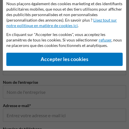
Nous plaçons également des cookies marketing et des identifiants
Protections d'angle et
Protec
Protection contre les chocs
publicitaires mobiles, que nous et des tiers utilisons pour afficher
supports de protection
colon
des publicités personnalisées et non personnalisées
(personnalisation des annonces). En savoir plus ?
Lisez tout sur
Barrière de sécurité et protection industrielle
notre politique en matière de cookies ici
.
En cliquant sur "Accepter les cookies", vous acceptez les
paramètres de tous les cookies. Si vous sélectionner
refuser
, nous
ne placerons que des cookies fonctionnels et analytiques.
Poser votre question à ProtectionIndustrielle.be
Accepter les cookies
Nom*
Nom de l'entreprise
Adresse e-mail*
Numéro de téléphone