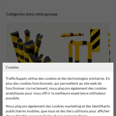
Catégories dans cette groupe
Cookies
Protections d'angle et
Protec
TrafficSupply utilise des cookies et des technologies similaires. En
Protection contre les chocs
supports de protection
colon
plus des cookies fonctionnels, qui permettent au site web de
fonctionner correctement, nous plaçons également des cookies
analytiques pour vous offrir la meilleure expérience utilisateur
Barrière de sécurité et protection industrielle
possible.
Nous plaçons également des cookies marketing et des identifiants
publicitaires mobiles, que nous et des tiers utilisons pour afficher
des publicités personnalisées et non personnalisées