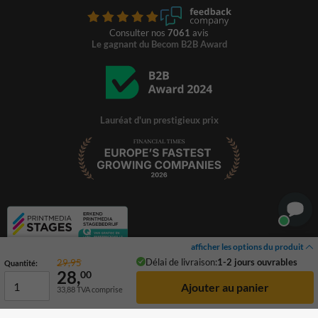
Consulter nos
7061
avis
Le gagnant du Becom B2B Award
Lauréat d'un prestigieux prix
afficher les options du produit
Délai de livraison:
1-2 jours ouvrables
29,95
Quantité:
28,
00
33,88
TVA comprise
© 2026 TrafficSupply. Tous droits réservés.