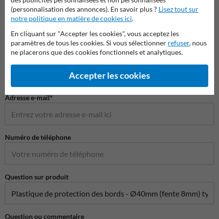
Poser votre question à ProtectionIndustrielle.be
(personnalisation des annonces). En savoir plus ?
Lisez tout sur
notre politique en matière de cookies ici
.
Nom*
En cliquant sur "Accepter les cookies", vous acceptez les
paramètres de tous les cookies. Si vous sélectionner
refuser
, nous
ne placerons que des cookies fonctionnels et analytiques.
Nom de l'entreprise
Accepter les cookies
Adresse e-mail*
Numéro de téléphone
Question sur produit
Question ou commentaire