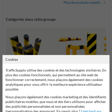
Plus de produits relatifs
Catégories dans cette groupe
Cookies
TrafficSupply utilise des cookies et des technologies similaires. En
plus des cookies fonctionnels, qui permettent au site web de
fonctionner correctement, nous plaçons également des cookies
Protections d'angle et
Protec
Protection contre les chocs
supports de protection
colon
analytiques pour vous offrir la meilleure expérience utilisateur
possible.
Nous plaçons également des cookies marketing et des identifiants
Barrière de sécurité et protection industrielle
publicitaires mobiles, que nous et des tiers utilisons pour afficher
des publicités personnalisées et non personnalisées
(personnalisation des annonces). En savoir plus ?
Lisez tout sur