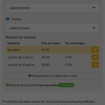
Couleur
Remise sur volume
Quantité
Prix par pièce
Vos avantages
par pièce
31,95
à partir de 5 pièces
30,40
4,9
%
à partir de 10 pièces
28,80
9,9
%
Transmettre le produit par e-mail
Délai de livraison:
3-4 jours ouvrables
✓en stock
Protection durable contre les chocs en mousse de polyuréthane.