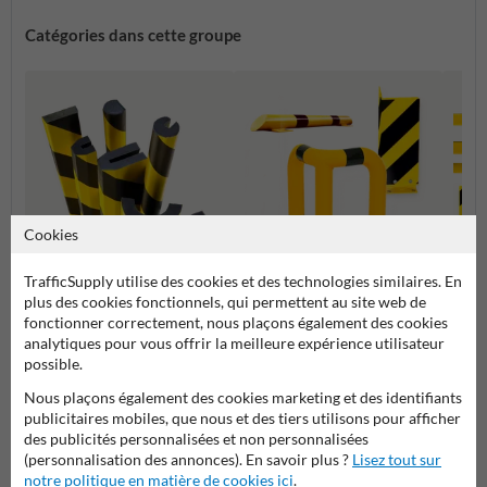
Catégories dans cette groupe
Cookies
TrafficSupply utilise des cookies et des technologies similaires. En
Protections d'angle et
Protec
plus des cookies fonctionnels, qui permettent au site web de
Protection contre les chocs
supports de protection
colon
fonctionner correctement, nous plaçons également des cookies
analytiques pour vous offrir la meilleure expérience utilisateur
possible.
Barrière de sécurité et protection industrielle
Nous plaçons également des cookies marketing et des identifiants
publicitaires mobiles, que nous et des tiers utilisons pour afficher
des publicités personnalisées et non personnalisées
(personnalisation des annonces). En savoir plus ?
Lisez tout sur
Poser votre question à ProtectionIndustrielle.be
notre politique en matière de cookies ici
.