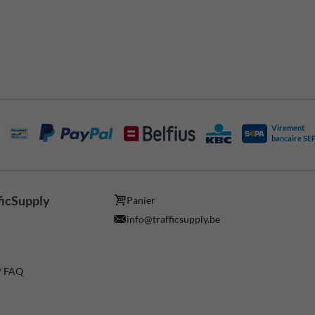
Virement
bancaire SE
ficSupply
Panier
info@trafficsupply.be
 / FAQ