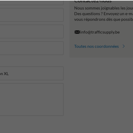
Contactez-nous
Nous sommes joignables les jour
Des questions ? Envoyez un e-m
vous répondrons dès que possib
info@trafficsupply.be
Toutes nos coordonnées