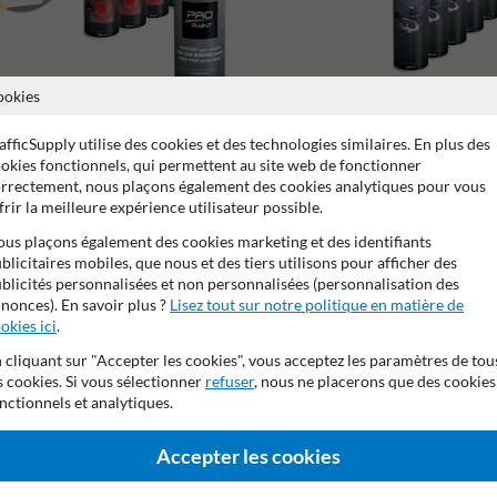
ookies
afficSupply utilise des cookies et des technologies similaires. En plus des
okies fonctionnels, qui permettent au site web de fonctionner
Aérosol à la craie
Aérosol de traçage/marq
rrectement, nous plaçons également des cookies analytiques pour vous
frir la meilleure expérience utilisateur possible.
us plaçons également des cookies marketing et des identifiants
blicitaires mobiles, que nous et des tiers utilisons pour afficher des
blicités personnalisées et non personnalisées (personnalisation des
nonces). En savoir plus ?
Lisez tout sur notre politique en matière de
okies ici
.
s de garantie fabricant
Résistant à l'eau et à la saleté
Séchag
 cliquant sur "Accepter les cookies", vous acceptez les paramètres de tou
s cookies. Si vous sélectionner
refuser
, nous ne placerons que des cookies
nctionnels et analytiques.
e
Accepter les cookies