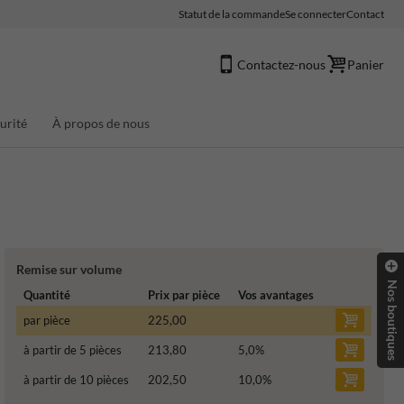
Statut de la commande
Se connecter
Contact
Contactez-nous
Panier
urité
À propos de nous
Remise sur volume
Nos boutiques
Quantité
Prix par pièce
Vos avantages
par pièce
225,00
à partir de 5 pièces
213,80
5,0
%
à partir de 10 pièces
202,50
10,0
%