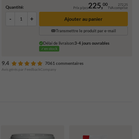
225,
00
272,25
Quantité:
Prix p/pcs
TVA comprise
-
+
Ajouter au panier
Transmettre le produit par e-mail
Délai de livraison:
3-4 jours ouvrables
✓en stock
9.4
7061 commentaires
Avis gérés par FeedbackCompany