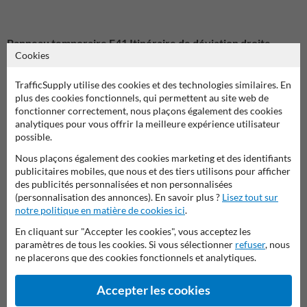
Panneau temporaire F41 Itinéraire de déviation droite
Cookies
Le
panneau temporaire F41 Itinéraire de déviation droite
permet de
diriger les automobilistes, les cyclistes et les autres usagers vers un
TrafficSupply utilise des cookies et des technologies similaires. En
itinéraire alternatif lorsqu'une route est fermée, qu'un chantier est en
plus des cookies fonctionnels, qui permettent au site web de
cours ou que la circulation est temporairement modifiée. Son texte
fonctionner correctement, nous plaçons également des cookies
personnalisable permet d'ajouter des informations complémentaires
analytiques pour vous offrir la meilleure expérience utilisateur
afin d'adapter parfaitement la signalisation à votre intervention.
possible.
Conforme aux prescriptions de la Région wallonne
, ce panneau
Nous plaçons également des cookies marketing et des identifiants
répond aux exigences de la signalisation temporaire utilisées sur les
publicitaires mobiles, que nous et des tiers utilisons pour afficher
chantiers routiers. Il contribue à améliorer la sécurité et la fluidité de
des publicités personnalisées et non personnalisées
la circulation en indiquant clairement la direction de la déviation.
(personnalisation des annonces). En savoir plus ?
Lisez tout sur
notre politique en matière de cookies ici
.
Guidez efficacement les usagers
En cliquant sur "Accepter les cookies", vous acceptez les
Installé avant une bifurcation, un carrefour ou une fermeture de
paramètres de tous les cookies. Si vous sélectionner
refuser
, nous
voirie, le panneau F41 annonce un itinéraire de déviation vers la
ne placerons que des cookies fonctionnels et analytiques.
droite. Sa face réfléchissante fluorescente de classe 3 garantit une
excellente visibilité de jour comme de nuit, permettant aux
conducteurs d'anticiper leur changement de direction en toute
Accepter les cookies
sécurité.