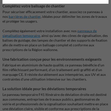
Complétez votre balisage de chantier
Pour sécuriser efficacement votre chantier, associez ce panneau à
nos
barrières de chantier
, idéales pour délimiter les zones de travaux
et protéger les usagers.
Complétez également votre installation avec nos
panneaux de
signalisation temporaire
, ainsi qu'avec des cônes de signalisation, des
balises de guidage, des lampes de chantier et des supports de fixation
afin de mettre en place un balisage complet et conforme aux
prescriptions de la Région wallonne.
Une fabrication conçue pour les environnements exigeants
Fabriqué en aluminium de haute qualité, ce panneau bénéficie d'un
film réfléchissant performant, d'un traitement anti-graffiti et d'un
marquage CE. Il résiste durablement aux intempéries, aux UV et aux
contraintes d'une utilisation intensive sur les chantiers.
La solution idéale pour les déviations temporaires
Le panneau temporaire F41 Itinéraire de déviation droite est destiné
aux communes, entreprises de travaux publics, gestionnaires de
voirie et professionnels de la signalisation souhaitant mettre en place
une déviation claire, visible et conforme aux prescriptions de la