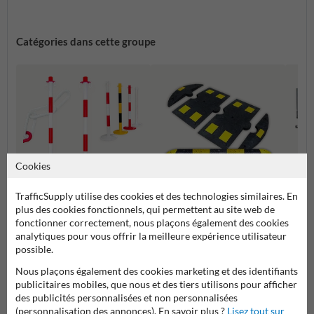
Catégories dans cette groupe
Cookies
TrafficSupply utilise des cookies et des technologies similaires. En
plus des cookies fonctionnels, qui permettent au site web de
Barriè
Ralentisseurs et Dos d'Âne
Potelets et poteaux de
fonctionner correctement, nous plaçons également des cookies
Tourna
guidage
Aména
analytiques pour vous offrir la meilleure expérience utilisateur
possible.
Nous plaçons également des cookies marketing et des identifiants
Parkings et aménagements des routes
publicitaires mobiles, que nous et des tiers utilisons pour afficher
des publicités personnalisées et non personnalisées
(personnalisation des annonces). En savoir plus ?
Lisez tout sur