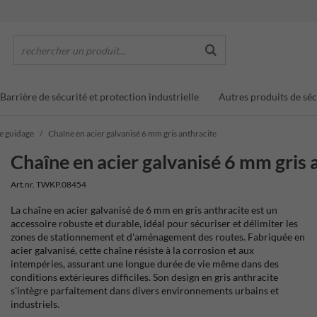
rechercher un produit...
Barrière de sécurité et protection industrielle
Autres produits de séc
de guidage
Chaîne en acier galvanisé 6 mm gris anthracite
Chaîne en acier galvanisé 6 mm gris 
Art.nr. TWKP.08454
La chaîne en acier galvanisé de 6 mm en gris anthracite est un
accessoire robuste et durable, idéal pour sécuriser et délimiter les
zones de stationnement et d'aménagement des routes. Fabriquée en
acier galvanisé, cette chaîne résiste à la corrosion et aux
intempéries, assurant une longue durée de vie même dans des
conditions extérieures difficiles. Son design en gris anthracite
s'intègre parfaitement dans divers environnements urbains et
industriels.