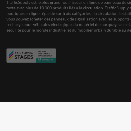
TrafficSupply est le plus grand fournisseur en ligne de panneaux de si
texte avec plus de 10.000 produits liés à la circulation. TrafficSupply 
boutiques en ligne répartie sur trois catégories : la circulation, le st
vous pouvez acheter des panneaux de signalisation avec les supports 
recharge pour véhicules électrqique, du matériel de marquage au sol, 
sécurité pour le monde industriel et du mobilier urbain durable au de