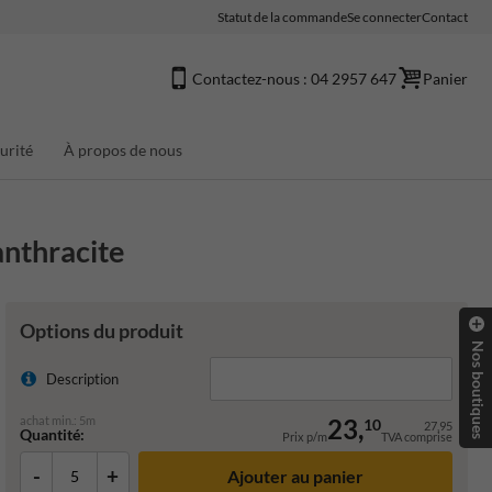
Statut de la commande
Se connecter
Contact
Contactez-nous : 04 2957 647
Panier
urité
À propos de nous
anthracite
Options du produit
Nos boutiques
Description
achat min.: 5m
23,
10
27,95
Quantité:
Prix p/m
TVA comprise
-
+
Ajouter au panier