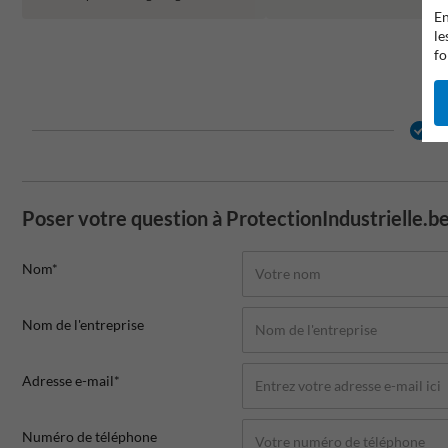
En
le
fo
2
Poser votre question à ProtectionIndustrielle.b
Nom*
Nom de l'entreprise
Adresse e-mail*
Numéro de téléphone