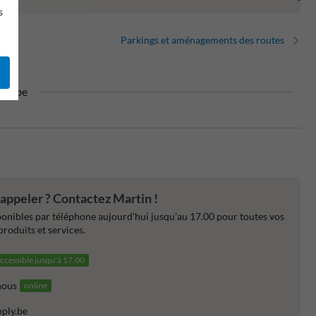
s
Parkings et aménagements des routes
Europe
appeler ? Contactez Martin !
nibles par téléphone aujourd'hui jusqu'au 17.00 pour toutes vos
produits et services.
ccessible jusqu'à 17.00
nous
online
pply.be