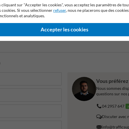
Parkings et Aménagements Routiers
 cliquant sur "Accepter les cookies", vous acceptez les paramètres de tou
s cookies. Si vous sélectionner
refuser
, nous ne placerons que des cookies
nctionnels et analytiques.
Accepter les cookies
 ans de garantie fabricant
Propre production
Fabriqué en 
e
Vous préférez 
Nous sommes dispo
questions sur nos 
04 2957 647
a
Discuter avec 
info@trafficsu