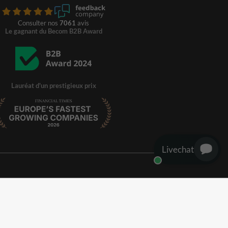
Consulter nos
7061
avis
Le gagnant du Becom B2B Award
Lauréat d'un prestigieux prix
Livechat