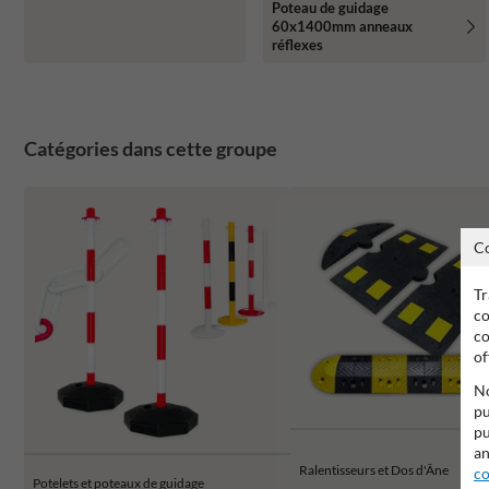
Poteau de guidage
60x1400mm anneaux
réflexes
Catégories dans cette groupe
C
Tr
co
co
of
No
pu
pu
an
Ralentisseurs et Dos d'Âne
co
Potelets et poteaux de guidage