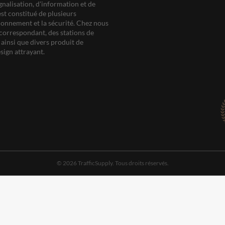
gnalisation, d'information et de
est constitué de plusieurs
ationnement et la sécurité. Chez nous
correspondant, des stations de
ainsi que divers produit de
sign attrayant.
© 2026 TrafficSupply. Tous droits réservés.