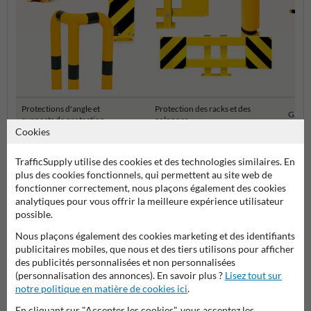
Protections d'angle et
Protection des racks et des
Garde-
supports de protection
colonnes
Cookies
Barrière de sécurité et protection industrielle
TrafficSupply utilise des cookies et des technologies similaires. En
plus des cookies fonctionnels, qui permettent au site web de
fonctionner correctement, nous plaçons également des cookies
analytiques pour vous offrir la meilleure expérience utilisateur
possible.
Poser votre question à ProtectionIndustrielle.be
Nous plaçons également des cookies marketing et des identifiants
Nom*
publicitaires mobiles, que nous et des tiers utilisons pour afficher
des publicités personnalisées et non personnalisées
(personnalisation des annonces). En savoir plus ?
Lisez tout sur
notre politique en matière de cookies ici
.
Nom de l'entreprise
En cliquant sur "Accepter les cookies", vous acceptez les