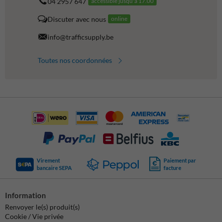
04 2957 647
accessible jusqu'à 17.00
Discuter avec nous
online
info@trafficsupply.be
Toutes nos coordonnées
Virement
Paiement par
bancaire SEPA
facture
Information
Renvoyer le(s) produit(s)
Cookie / Vie privée