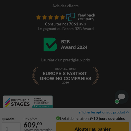
Avis des clients
Consulter nos
7061
avis
Le gagnant du Becom B2B Award
Lauréat d'un prestigieux prix
afficher les options du produit
Délai de livraison:
9-10 jours ouvrables
Quantité:
Prix p/pcs
609,
00
736,89
TVA comprise
© 2026 TrafficSupply. Tous droits réservés.