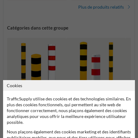
Plus de produits relatifs
Catégories dans cette groupe
Cookies
TrafficSupply utilise des cookies et des technologies similaires. En
plus des cookies fonctionnels, qui permettent au site web de
Montage sur le sol
Montage dans le sol
SlowS
fonctionner correctement, nous plaçons également des cookies
analytiques pour vous offrir la meilleure expérience utilisateur
possible.
Poteaux de protection
Nous plaçons également des cookies marketing et des identifiants
publicitaires mobiles, que nous et des tiers utilisons pour afficher