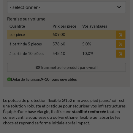
Remise sur volume
Quantité
Prix par pièce
Vos avantages
par pièce
609,00
à partir de 5 pièces
578,60
5,0
%
à partir de 10 pièces
548,10
10,0
%
Transmettre le produit par e-mail
Délai de livraison:
9-10 jours ouvrables
Le poteau de protection flexible Ø152 mm avec pied jaune/noir est
une solution robuste et pratique pour sécuriser vos infrastructures.
Équipé d’une base élargie, il offre une
stabilité renforcée
tout en
conservant la souplesse du polyuréthane flexible qui absorbe les
chocs et reprend sa forme initiale après impact.