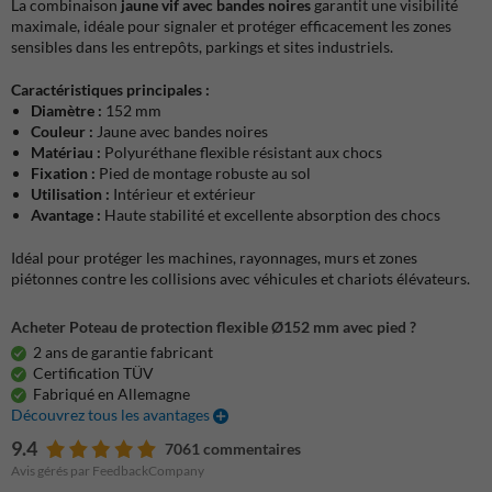
La combinaison
jaune vif avec bandes noires
garantit une visibilité
maximale, idéale pour signaler et protéger efficacement les zones
sensibles dans les entrepôts, parkings et sites industriels.
Caractéristiques principales :
Diamètre :
152 mm
Couleur :
Jaune avec bandes noires
Matériau :
Polyuréthane flexible résistant aux chocs
Fixation :
Pied de montage robuste au sol
Utilisation :
Intérieur et extérieur
Avantage :
Haute stabilité et excellente absorption des chocs
Idéal pour protéger les machines, rayonnages, murs et zones
piétonnes contre les collisions avec véhicules et chariots élévateurs.
Acheter Poteau de protection flexible Ø152 mm avec pied ?
2 ans de garantie fabricant
Certification TÜV
Fabriqué en Allemagne
Découvrez tous les avantages
9.4
7061 commentaires
Avis gérés par FeedbackCompany