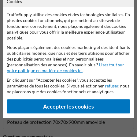
Cookies
Poser votre question à ProtectionIndustrielle.be
Nom*
TrafficSupply utilise des cookies et des technologies similaires. En
plus des cookies fonctionnels, qui permettent au site web de
fonctionner correctement, nous plaçons également des cookies
analytiques pour vous offrir la meilleure expérience utilisateur
Nom de l'entreprise
possible.
Nous plaçons également des cookies marketing et des identifiants
publicitaires mobiles, que nous et des tiers utilisons pour afficher
des publicités personnalisées et non personnalisées
Adresse e-mail*
(personnalisation des annonces). En savoir plus ?
Lisez tout sur
notre politique en matière de cookies ici
.
En cliquant sur "Accepter les cookies", vous acceptez les
paramètres de tous les cookies. Si vous sélectionner
refuser
, nous
Numéro de téléphone
ne placerons que des cookies fonctionnels et analytiques.
Accepter les cookies
Question sur produit
Question ou commentaire