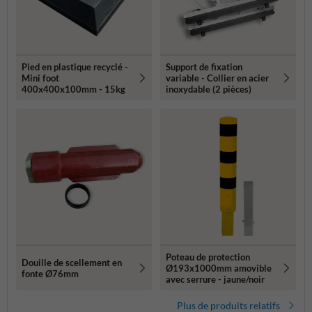
Pied en plastique recyclé -
Support de fixation
Mini foot
variable - Collier en acier
400x400x100mm - 15kg
inoxydable (2 pièces)
Poteau de protection
Douille de scellement en
Ø193x1000mm amovible
fonte Ø76mm
avec serrure - jaune/noir
Plus de produits relatifs