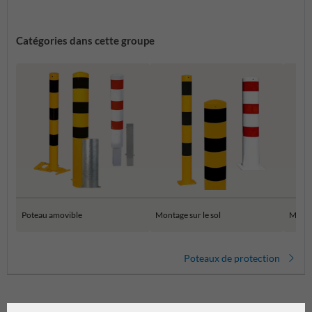
Catégories dans cette groupe
Poteau amovible
Montage sur le sol
Montag
Poteaux de protection