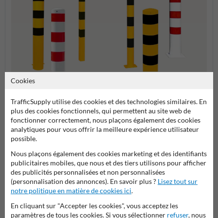
Cookies
Montage dans le sol
Montage sur le sol
SlowS
TrafficSupply utilise des cookies et des technologies similaires. En
plus des cookies fonctionnels, qui permettent au site web de
Poteaux de protection
fonctionner correctement, nous plaçons également des cookies
analytiques pour vous offrir la meilleure expérience utilisateur
possible.
Nous plaçons également des cookies marketing et des identifiants
Poser votre question à ProtectionIndustrielle.be
publicitaires mobiles, que nous et des tiers utilisons pour afficher
des publicités personnalisées et non personnalisées
Nom*
(personnalisation des annonces). En savoir plus ?
Lisez tout sur
notre politique en matière de cookies ici
.
En cliquant sur "Accepter les cookies", vous acceptez les
paramètres de tous les cookies. Si vous sélectionner
refuser
, nous
Nom de l'entreprise