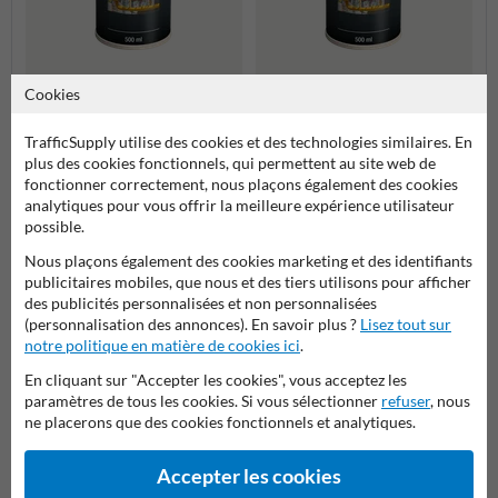
Cookies
Aérosol industriel bleu -
Aérosol industriel rouge -
500ml - Brillant
500ml - Brillant
TrafficSupply utilise des cookies et des technologies similaires. En
plus des cookies fonctionnels, qui permettent au site web de
Plus de produits relatifs
fonctionner correctement, nous plaçons également des cookies
analytiques pour vous offrir la meilleure expérience utilisateur
possible.
Catégories dans cette groupe
Nous plaçons également des cookies marketing et des identifiants
publicitaires mobiles, que nous et des tiers utilisons pour afficher
des publicités personnalisées et non personnalisées
(personnalisation des annonces). En savoir plus ?
Lisez tout sur
notre politique en matière de cookies ici
.
En cliquant sur "Accepter les cookies", vous acceptez les
paramètres de tous les cookies. Si vous sélectionner
refuser
, nous
ne placerons que des cookies fonctionnels et analytiques.
Accepter les cookies