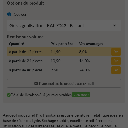
Options du produit
Couleur
Remise sur volume
Quantité
Prix par pièce
Vos avantages
à partir de 12 pièces
11,50
8,0
%
à partir de 24 pièces
10,50
16,0
%
à partir de 48 pièces
9,50
24,0
%
Transmettre le produit par e-mail
Délai de livraison:
3-4 jours ouvrables
✓en stock
Aérosol industriel Pro Paint
gris
est une peinture métallique idéale à
base de résine alkyde. Séchage rapide, excellente adhérence et
utilisation sur des surfaces telles que le métal, le béton, le bois, la