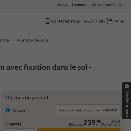
Statut de la commande
Se connecter
Contact
Contactez-nous : 04 2957 647
Panier
urité
À propos de nous
vec fixation dans le sol -
Nos boutiques
Options du produit
Version
239,
90
290,28
Quantité:
Prix p/pcs
TVA comprise