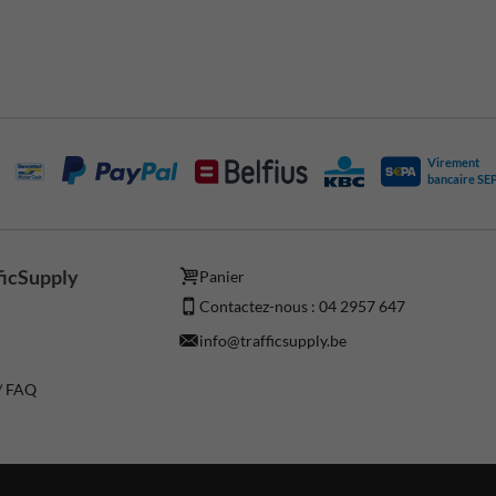
Virement
bancaire SE
ficSupply
Panier
Contactez-nous : 04 2957 647
info@trafficsupply.be
 / FAQ