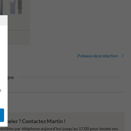
Poteaux de protection
lemagne
s
appeler ? Contactez Martin !
nibles par téléphone aujourd'hui jusqu'au 17.00 pour toutes vos