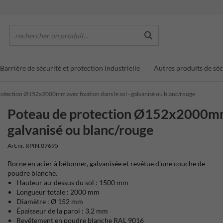
rechercher un produit...
Barrière de sécurité et protection industrielle
Autres produits de séc
otection Ø152x2000mm avec fixation dans le sol - galvanisé ou blanc/rouge
Poteau de protection Ø152x2000mm a
galvanisé ou blanc/rouge
Art.nr. RPIN.07695
Borne en acier à bétonner, galvanisée et revêtue d'une couche de
poudre blanche.
Hauteur au-dessus du sol : 1500 mm
Longueur totale : 2000 mm
Diamètre : Ø 152 mm
Épaisseur de la paroi : 3,2 mm
Revêtement en poudre blanche RAL 9016