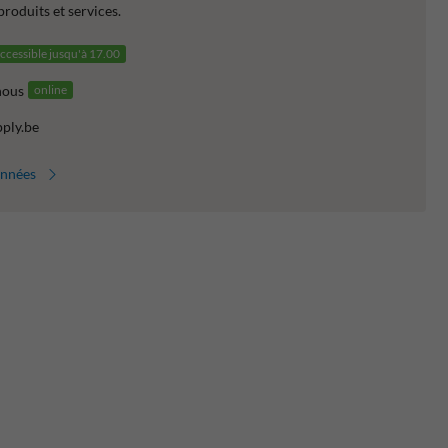
produits et services.
ccessible jusqu'à 17.00
nous
online
pply.be
onnées