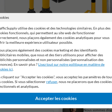
ookies
afficSupply utilise des cookies et des technologies similaires. En plus des
SlowStop
Poteau amovible
okies fonctionnels, qui permettent au site web de fonctionner
rrectement, nous plaçons également des cookies analytiques pour vous
frir la meilleure expérience utilisateur possible.
us plaçons également des cookies marketing et des identifiants
blicitaires mobiles, que nous et des tiers utilisons pour afficher des
blicités personnalisées et non personnalisées (personnalisation des
nonces). En savoir plus ?
Lisez tout sur notre politique en matière de
ans de garantie fabricant
Certification TÜV
Fabriqué en Al
okies ici
.
 cliquant sur "Accepter les cookies", vous acceptez les paramètres de tou
s cookies. Si vous sélectionner
refuser
, nous ne placerons que des cookies
nctionnels et analytiques.
e
Accepter les cookies
Vous préférez 
Nous sommes dispo