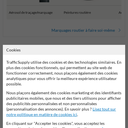
Aérosol de traçage/marquage
Peintures routière
Aéroso
Marquages routier à faire soi-même
Cookies
Aérosol de marquage orange 600ml – Marquage temporaire
TrafficSupply utilise des cookies et des technologies similaires. En
haute visibilité pour chantiers et zones techniques
plus des cookies fonctionnels, qui permettent au site web de
L’aérosol de marquage orange 600ml est spécialement conçu pour les
fonctionner correctement, nous plaçons également des cookies
professionnels du BTP, des travaux publics, des réseaux souterrains
analytiques pour vous offrir la meilleure expérience utilisateur
et des collectivités. Sa couleur vive et sa formule résistante en font un
possible.
outil indispensable pour les marquages temporaires sur tous types de
Nous plaçons également des cookies marketing et des identifiants
surfaces. Facile à utiliser, durable et respectueux des normes, il
publicitaires mobiles, que nous et des tiers utilisons pour afficher
garantit une
signalisation claire et efficace
.
des publicités personnalisées et non personnalisées
(personnalisation des annonces). En savoir plus ?
Lisez tout sur
🟠
Couleur orange intense pour une signalisation d’alerte
notre politique en matière de cookies ici
.
La teinte orange est idéale pour signaler des zones de danger, des
travaux en cours ou des repères techniques. Elle offre une
visibilité
En cliquant sur "Accepter les cookies", vous acceptez les
maximale
, même dans des environnements complexes ou en cas de