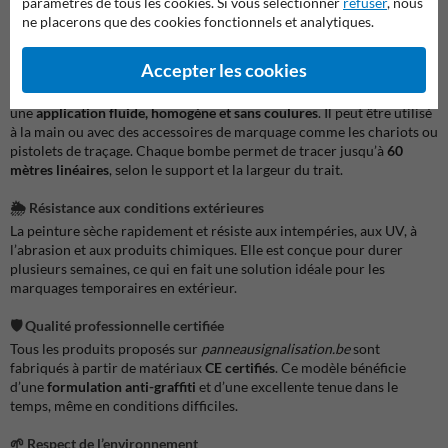
paramètres de tous les cookies. Si vous sélectionner
refuser
, nous
faible luminosité. C’est un choix privilégié pour les professionnels qui
ne placerons que des cookies fonctionnels et analytiques.
ont besoin d’un marquage temporaire mais fiable.
Accepter les cookies
✓
Application rapide et précise
Grâce à sa buse de pulvérisation ergonomique, cet aérosol permet
une
application fluide, homogène et sans coulures
. Il peut être utilisé
à la main ou avec des accessoires de marquage comme les chariots ou
pistolets de traçage. Chaque bombe permet de tracer jusqu’à
60
mètres linéaires
, selon le support et la largeur du trait.
🌦️
Résistance aux conditions extérieures
La peinture sèche rapidement et résiste aux intempéries, aux UV, à
l’abrasion et aux produits chimiques. Elle est conçue pour durer
plusieurs semaines, ce qui en fait une solution idéale pour les
marquages temporaires en extérieur.
🛡️
Qualité professionnelle certifiée
Tous les produits proposés sur
panneausignalisation.be
sont
fabriqués à partir de matériaux
CE certifiés
. Ce modèle bénéficie
d’une
formulation anti-graffiti
et d’une excellente tenue dans le
temps, même en conditions difficiles.
🌱
Respect de l’environnement