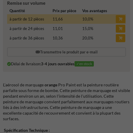
Remise sur volume
Quantité
Prix par pièce
Vos avantages
à partir de 12 pièces
11,66
10,0
%
à partir de 24 pièces
11,01
15,0
%
à partir de 36 pièces
10,36
20,0
%
Transmettre le produit par e-mail
Délai de livraison:
3-4 jours ouvrables
✓en stock
L'aérosol de marquage
orange
Pro Paint est la peinture routière
parfaite sous forme de bombe. Cette peinture de marquage est visible
pendant environ un an, selon l'intensité de l'utilisation. Cette
peinture de marquage convient parfaitement aux marquages routiers
liés à des infrastructures. Cette peinture de marquage a une
excellente capacité de recouvrement et convient à la plupart des
surfaces.
Spécification Technique :