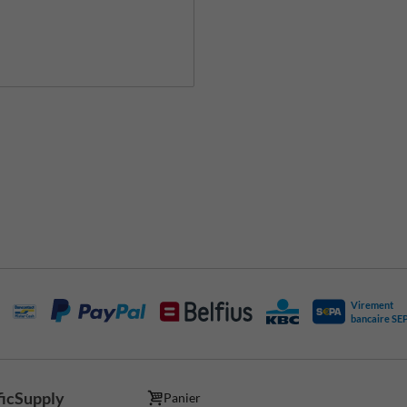
Virement
bancaire SE
ficSupply
Panier