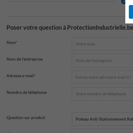
2 
Poser votre question à ProtectionIndustrielle.b
Nom*
Nom de l'entreprise
Adresse e-mail*
Numéro de téléphone
Question sur produit