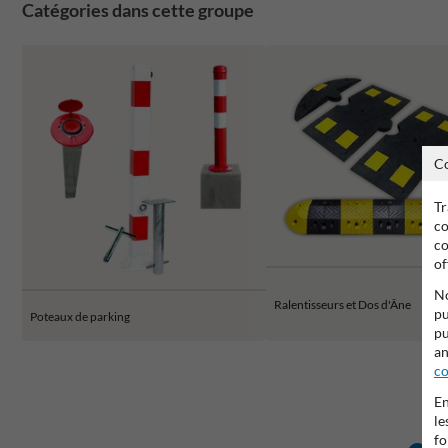
Catégories dans cette groupe
C
Tr
co
co
of
No
Ralentisseurs et Dos d'Âne
pu
Poteaux de parking
pu
an
co
En
le
fo