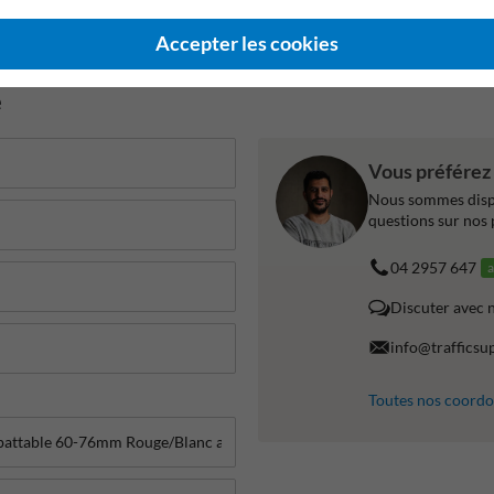
ans de garantie fabricant
99% anti-vandalisme
Certificati
Accepter les cookies
e
Vous préférez
Nous sommes dispo
questions sur nos 
04 2957 647
a
Discuter avec 
info@trafficsu
Toutes nos coord