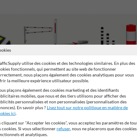
ookies
afficSupply utilise des cookies et des technologies similaires. En plus des
okies fonctionnels, qui permettent au site web de fonctionner
rrectement, nous plaçons également des cookies analytiques pour vous
frir la meilleure expérience utilisateur possible.
us plaçons également des cookies marketing et des identifiants
Barrières Levantes et Tournantes pour
blicitaires mobiles, que nous et des tiers utilisons pour afficher des
Poteaux flexibles & Balise
Parkings et Aménagements Routiers
blicités personnalisées et non personnalisées (personnalisation des
nonces). En savoir plus ?
Lisez tout sur notre politique en matière de
okies ici
.
 cliquant sur "Accepter les cookies", vous acceptez les paramètres de tou
s cookies. Si vous sélectionner
refuser
, nous ne placerons que des cookies
nctionnels et analytiques.