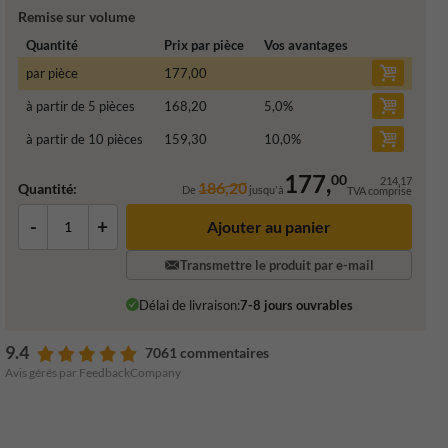
Remise sur volume
Quantité
Prix par pièce
Vos avantages
par pièce
177,00
à partir de 5 pièces
168,20
5,0
%
à partir de 10 pièces
159,30
10,0
%
177,
00
214,17
186,20
Quantité:
De
jusqu'à
TVA comprise
-
+
Ajouter au panier
Transmettre le produit par e-mail
Délai de livraison:
7-8 jours ouvrables
9.4
7061 commentaires
Avis gérés par FeedbackCompany