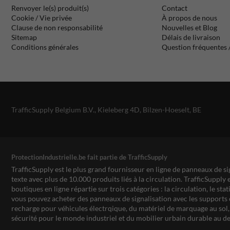
Renvoyer le(s) produit(s)
Contact
Cookie / Vie privée
À propos de nous
Clause de non responsabilité
Nouvelles et Blog
Sitemap
Délais de livraison
Conditions générales
Question fréquentes
TrafficSupply Belgium B.V.,
Kieleberg 4D
,
Bilzen-Hoeselt, BE
ProtectionIndustrielle.be fait partie de TrafficSupply
TrafficSupply est le plus grand fournisseur en ligne de panneaux de si
texte avec plus de 10.000 produits liés à la circulation. TrafficSupply 
boutiques en ligne répartie sur trois catégories : la circulation, le st
vous pouvez acheter des panneaux de signalisation avec les supports 
recharge pour véhicules électrqique, du matériel de marquage au sol, 
sécurité pour le monde industriel et du mobilier urbain durable au de