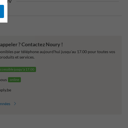
on TÜV
 appeler ? Contactez Noury !
nibles par téléphone aujourd'hui jusqu'au 17.00 pour toutes vos
produits et services.
ccessible jusqu'à 17.00
nous
online
pply.be
onnées