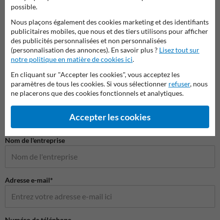
possible.
Rubans de marquage au sol
Peintures routière
Aéroso
Nous plaçons également des cookies marketing et des identifiants
publicitaires mobiles, que nous et des tiers utilisons pour afficher
des publicités personnalisées et non personnalisées
Marquages routier à faire soi-même
(personnalisation des annonces). En savoir plus ?
Lisez tout sur
notre politique en matière de cookies ici
.
En cliquant sur "Accepter les cookies", vous acceptez les
paramètres de tous les cookies. Si vous sélectionner
refuser
, nous
Poser votre question à ProtectionIndustrielle.be
ne placerons que des cookies fonctionnels et analytiques.
Nom*
Accepter les cookies
Nom de l'entreprise
Adresse e-mail*
Numéro de téléphone