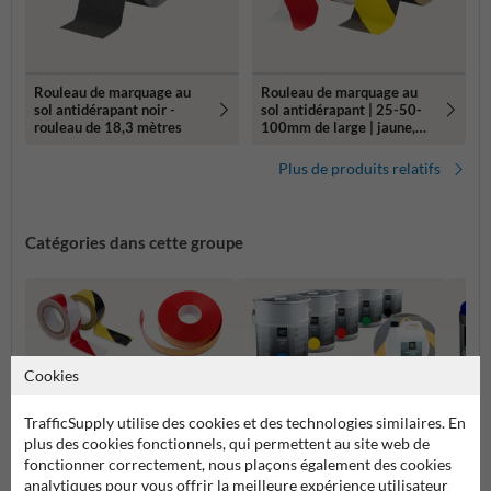
Rouleau de marquage au
Rouleau de marquage au
sol antidérapant noir -
sol antidérapant | 25-50-
rouleau de 18,3 mètres
100mm de large | jaune,
noir ou gris | longueur 18,3
mètres
Plus de produits relatifs
Catégories dans cette groupe
Cookies
TrafficSupply utilise des cookies et des technologies similaires. En
plus des cookies fonctionnels, qui permettent au site web de
fonctionner correctement, nous plaçons également des cookies
analytiques pour vous offrir la meilleure expérience utilisateur