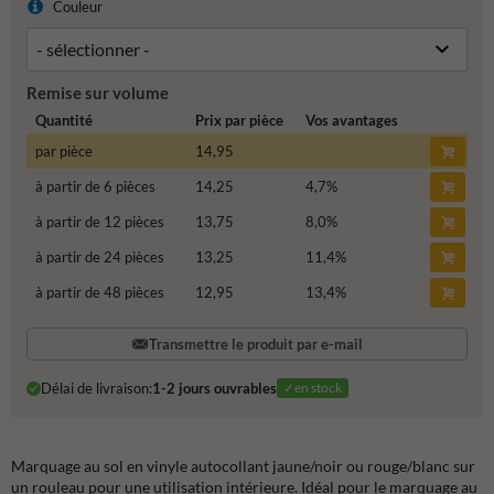
Couleur
Remise sur volume
Quantité
Prix par pièce
Vos avantages
par pièce
14,95
à partir de 6 pièces
14,25
4,7
%
à partir de 12 pièces
13,75
8,0
%
à partir de 24 pièces
13,25
11,4
%
à partir de 48 pièces
12,95
13,4
%
Transmettre le produit par e-mail
Délai de livraison:
1-2 jours ouvrables
✓en stock
Marquage au sol en vinyle autocollant jaune/noir ou rouge/blanc sur
un rouleau pour une utilisation intérieure. Idéal pour le marquage au