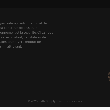
gnalisation, d'information et de
est constitué de plusieurs
ationnement et la sécurité. Chez nous
correspondant, des stations de
ainsi que divers produit de
sign attrayant.
© 2026 TrafficSupply. Tous droits réservés.