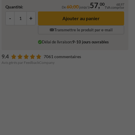
57,
00
68,97
60,00
Quantité:
De
jusqu'à
TVA comprise
-
+
Ajouter au panier
Transmettre le produit par e-mail
Délai de livraison:
9-10 jours ouvrables
9.4
7061 commentaires
Avis gérés par FeedbackCompany