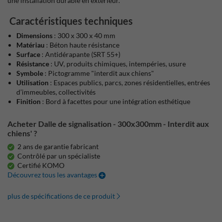
une installation durable en extérieur.
Caractéristiques techniques
Dimensions
: 300 x 300 x 40 mm
Matériau
: Béton haute résistance
Surface
: Antidérapante (SRT 55+)
Résistance
: UV, produits chimiques, intempéries, usure
Symbole
: Pictogramme "interdit aux chiens"
Utilisation
: Espaces publics, parcs, zones résidentielles, entrées
d’immeubles, collectivités
Finition
: Bord à facettes pour une intégration esthétique
Acheter Dalle de signalisation - 300x300mm - Interdit aux
chiens' ?
2 ans de garantie fabricant
Contrôlé par un spécialiste
Certifié KOMO
Découvrez tous les avantages
plus de spécifications de ce produit