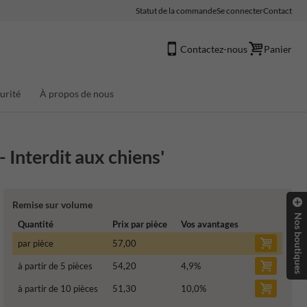
Statut de la commande
Se connecter
Contact
Contactez-nous
Panier
urité
À propos de nous
 Interdit aux chiens'
Remise sur volume
Nos boutiques
Quantité
Prix par pièce
Vos avantages
par pièce
57,00
à partir de 5 pièces
54,20
4,9
%
à partir de 10 pièces
51,30
10,0
%