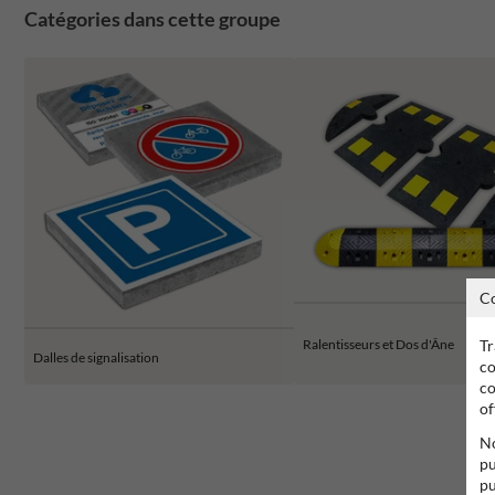
Catégories dans cette groupe
C
Tr
Ralentisseurs et Dos d'Âne
Dalles de signalisation
co
co
of
No
pu
pu