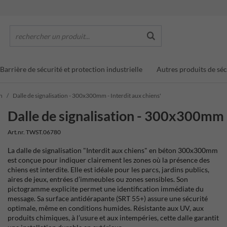
rechercher un produit...
Barrière de sécurité et protection industrielle
Autres produits de séc
on
Dalle de signalisation - 300x300mm - Interdit aux chiens'
Dalle de signalisation - 300x300mm -
Art.nr. TWST.06780
La dalle de signalisation "Interdit aux chiens" en béton 300x300mm
est conçue pour indiquer clairement les zones où la présence des
chiens est interdite. Elle est idéale pour les parcs, jardins publics,
aires de jeux, entrées d’immeubles ou zones sensibles. Son
pictogramme explicite permet une identification immédiate du
message. Sa surface antidérapante (SRT 55+) assure une sécurité
optimale, même en conditions humides. Résistante aux UV, aux
produits chimiques, à l’usure et aux intempéries, cette dalle garantit