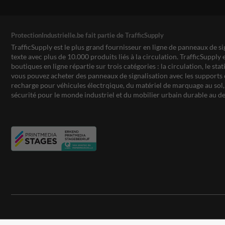
ProtectionIndustrielle.be fait partie de TrafficSupply
TrafficSupply est le plus grand fournisseur en ligne de panneaux de si
texte avec plus de 10.000 produits liés à la circulation. TrafficSupply 
boutiques en ligne répartie sur trois catégories : la circulation, le st
vous pouvez acheter des panneaux de signalisation avec les supports 
recharge pour véhicules électrqique, du matériel de marquage au sol, 
sécurité pour le monde industriel et du mobilier urbain durable au de