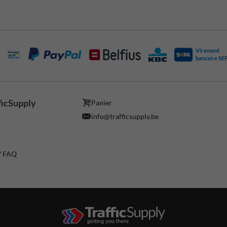
Virement
bancaire SE
ficSupply
Panier
info@trafficsupply.be
 / FAQ