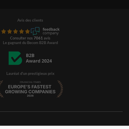
Avis des clients
Consulter nos
7061
avis
Le gagnant du Becom B2B Award
Lauréat d'un prestigieux prix