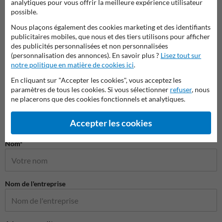
analytiques pour vous offrir la meilleure expérience utilisateur
possible.
Nous plaçons également des cookies marketing et des identifiants
publicitaires mobiles, que nous et des tiers utilisons pour afficher
Barriè
des publicités personnalisées et non personnalisées
Ralentisseurs et Dos d'Âne
Potelets et poteaux de
Tourna
guidage
(personnalisation des annonces). En savoir plus ?
Lisez tout sur
Aména
notre politique en matière de cookies ici
.
En cliquant sur "Accepter les cookies", vous acceptez les
Parkings et aménagements des routes
paramètres de tous les cookies. Si vous sélectionner
refuser
, nous
ne placerons que des cookies fonctionnels et analytiques.
Accepter les cookies
Poser votre question à ProtectionIndustrielle.be
Nom*
Nom de l'entreprise