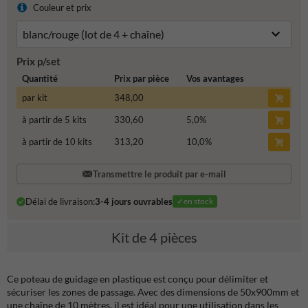
Couleur et prix
Prix p/set
Quantité
Prix par pièce
Vos avantages
par kit
348,00
à partir de 5 kits
330,60
5,0
%
à partir de 10 kits
313,20
10,0
%
Transmettre le produit par e-mail
Délai de livraison:
3-4 jours ouvrables
✓en stock
Kit de 4 pièces
Ce poteau de guidage en plastique est conçu pour délimiter et
sécuriser les zones de passage. Avec des dimensions de 50x900mm et
une chaîne de 10 mètres, il est idéal pour une utilisation dans les