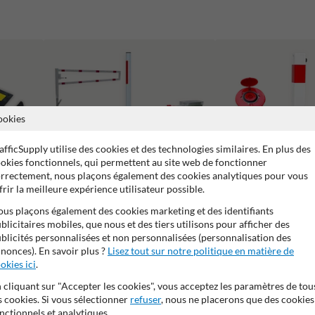
ookies
afficSupply utilise des cookies et des technologies similaires. En plus des
okies fonctionnels, qui permettent au site web de fonctionner
rrectement, nous plaçons également des cookies analytiques pour vous
frir la meilleure expérience utilisateur possible.
us plaçons également des cookies marketing et des identifiants
blicitaires mobiles, que nous et des tiers utilisons pour afficher des
Barrières Levantes et Tournantes pour
Poteaux de parking
Parkings et Aménagements Routiers
blicités personnalisées et non personnalisées (personnalisation des
nonces). En savoir plus ?
Lisez tout sur notre politique en matière de
okies ici
.
 cliquant sur "Accepter les cookies", vous acceptez les paramètres de tou
s cookies. Si vous sélectionner
refuser
, nous ne placerons que des cookies
nctionnels et analytiques.