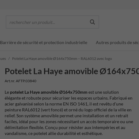
rechercher un produit...
Barrière de sécurité et protection industrielle
Autres produits de séc
ques
Potelet La Haye amovible Ø164x750mm – RAL6012 avec logo
Potelet La Haye amovible Ø164x75
Art.nr. AFTP.03840
Le
potelet La Haye amovible Ø164x750mm
est une solution
élégante et robuste pour sécuriser les espaces urbains.
Fabriqué en
acier galvanisé selon la norme EN ISO 1461, il est revêtu d'une
peinture RAL6012 (vert foncé) et orné du logo officiel de la ville en
relief.
Son système amovible permet une installation et un retrait
faciles, idéal pour les zones nécessitant un accès temporaire ou une
délimitation flexible.
Conçu pour résister aux intempéries et au
vandalisme, ce potelet allie durabilité et esthétique.