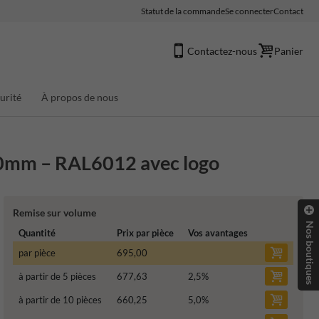
Statut de la commande
Se connecter
Contact
Contactez-nous
Panier
urité
À propos de nous
0mm – RAL6012 avec logo
Remise sur volume
Nos boutiques
Quantité
Prix par pièce
Vos avantages
par pièce
695,00
à partir de 5 pièces
677,63
2,5
%
à partir de 10 pièces
660,25
5,0
%