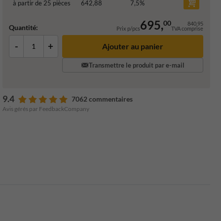
à partir de 25 pièces
642,88
7,5
%
695,
00
840,95
Quantité:
Prix p/pcs
TVA comprise
-
+
Ajouter au panier
Transmettre le produit par e-mail
9.4
7062 commentaires
Avis gérés par FeedbackCompany