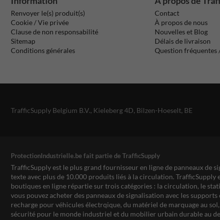
Information
À propos de Traf
Renvoyer le(s) produit(s)
Contact
Cookie / Vie privée
À propos de nous
Clause de non responsabilité
Nouvelles et Blog
Sitemap
Délais de livraison
Conditions générales
Question fréquentes
TrafficSupply Belgium B.V.,
Kieleberg 4D
,
Bilzen-Hoeselt, BE
ProtectionIndustrielle.be fait partie de TrafficSupply
TrafficSupply est le plus grand fournisseur en ligne de panneaux de si
texte avec plus de 10.000 produits liés à la circulation. TrafficSupply 
boutiques en ligne répartie sur trois catégories : la circulation, le st
vous pouvez acheter des panneaux de signalisation avec les supports 
recharge pour véhicules électrqique, du matériel de marquage au sol, 
sécurité pour le monde industriel et du mobilier urbain durable au de