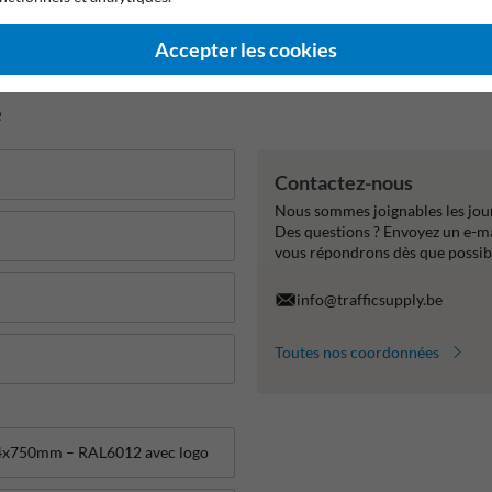
2 ans de garantie fabricant
99% anti-vandalisme
Marquag
Accepter les cookies
e
Contactez-nous
Nous sommes joignables les jour
Des questions ? Envoyez un e-m
vous répondrons dès que possib
info@trafficsupply.be
Toutes nos coordonnées