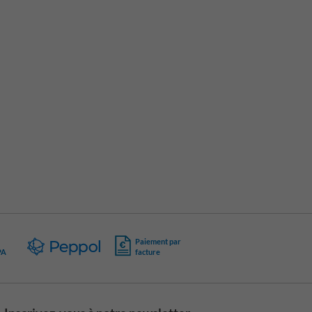
Paiement par
PA
facture