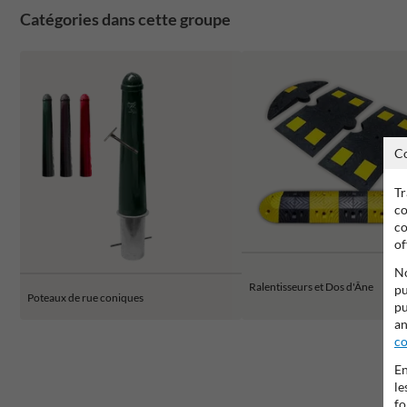
Catégories dans cette groupe
C
Tr
co
co
of
No
Ralentisseurs et Dos d'Âne
pu
Poteaux de rue coniques
pu
an
co
En
le
fo