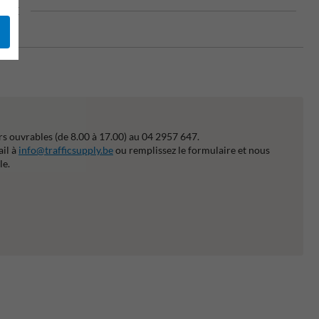
e CE
s ouvrables (de 8.00 à 17.00) au 04 2957 647.
ail à
info@trafficsupply.be
ou remplissez le formulaire et nous
le.