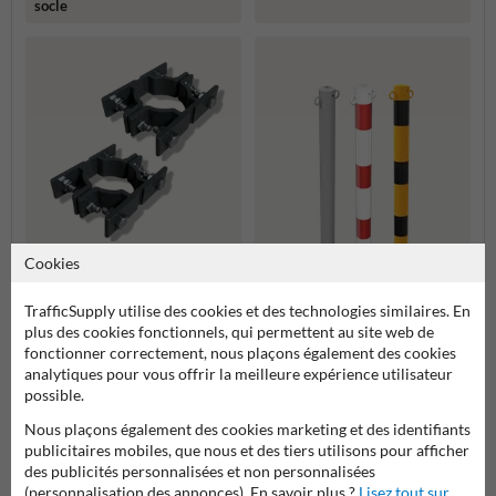
socle
Cookies
TrafficSupply utilise des cookies et des technologies similaires. En
plus des cookies fonctionnels, qui permettent au site web de
Kit de supports de fixation
fonctionner correctement, nous plaçons également des cookies
dos à dos gris (2 pièces)
analytiques pour vous offrir la meilleure expérience utilisateur
possible.
Poteau de guidage
Nous plaçons également des cookies marketing et des identifiants
60x1400mm anneaux
réflexes
publicitaires mobiles, que nous et des tiers utilisons pour afficher
des publicités personnalisées et non personnalisées
Plus de produits relatifs
(personnalisation des annonces). En savoir plus ?
Lisez tout sur