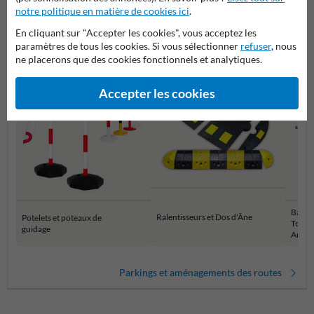
notre politique en matière de cookies ici
.
En cliquant sur "Accepter les cookies", vous acceptez les
Catégories dans cette groupe
paramètres de tous les cookies. Si vous sélectionner
refuser
, nous
ne placerons que des cookies fonctionnels et analytiques.
Accepter les cookies
Barriè
Ralentisseurs et Dos d'Âne
Potelets et poteaux de
Tourna
guidage
Aména
Parkings et aménagements des routes