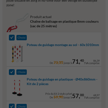
jouw situatie en zorg in no-time voor een veilige en duidelijke
zone!
Produit actuel
Chaîne de balisage en plastique 8mm couleurs
(sac de 25 mètres)
Choisi
Poteau de guidage montage au sol - 60x1010mm
71,
40
86,39
73,35
De
jusqu'à
TVA comprise
Choisi
Poteau de guidage en plastique - Ø40x860mm -
Kit de 2 pièces
Prix du kit 2 stuks p/set
57,
00
68,97
59,90
De
jusqu'à
TVA comprise
Choisi