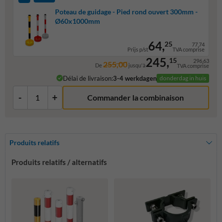
Poteau de guidage - Pied rond ouvert 300mm -
Ø60x1000mm
64,
25
77,74
Prijs p/st
TVA comprise
245,
15
296,63
255,00
De
jusqu'à
TVA comprise
Délai de livraison:
3-4 werkdagen
donderdag in huis
-
+
Commander la combinaison
Produits relatifs
Produits relatifs / alternatifs