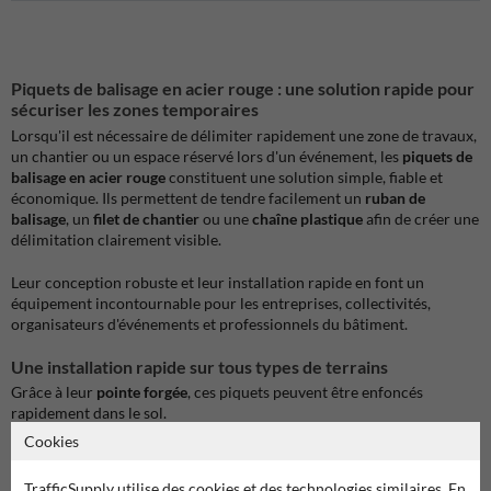
Piquets de balisage en acier rouge : une solution rapide pour
sécuriser les zones temporaires
Lorsqu'il est nécessaire de délimiter rapidement une zone de travaux,
un chantier ou un espace réservé lors d'un événement, les
piquets de
balisage en acier rouge
constituent une solution simple, fiable et
économique. Ils permettent de tendre facilement un
ruban de
balisage
, un
filet de chantier
ou une
chaîne plastique
afin de créer une
délimitation clairement visible.
Leur conception robuste et leur installation rapide en font un
équipement incontournable pour les entreprises, collectivités,
organisateurs d'événements et professionnels du bâtiment.
Une installation rapide sur tous types de terrains
Grâce à leur
pointe forgée
, ces piquets peuvent être enfoncés
rapidement dans le sol.
Cookies
Ils conviennent aussi bien :
aux terrains meubles ;
TrafficSupply utilise des cookies et des technologies similaires. En