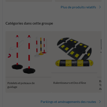
Plus de produits relatifs
Catégories dans cette groupe
Barriè
Ralentisseurs et Dos d'Âne
Potelets et poteaux de
Tourna
guidage
Aména
Parkings et aménagements des routes