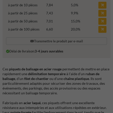
à partir de 10 pièces
7,84
5,0
%
à partir de 25 pièces
7,43
9,9
%
à partir de 50 pièces
7,01
15,0
%
à partir de 100 pièces
6,60
20,0
%
Transmettre le produit par e-mail
Délai de livraison:
3-4 jours ouvrables
Ces
piquets de balisage en acier rouge
permettent de mettre en place
rapidement une
délimitation temporaire
à l'aide d'un
ruban de
balisage
, d'un
filet de chantier
ou d'une
chaîne plastique
. Ils sont
particulièrement adaptés pour sécuriser des zones de travaux, des
événements, des parkings, des accès provisoires ou des espaces
nécessitant un balisage temporaire.
Fabriqués en
acier laqué
, ces piquets offrent une excellente
résistance aux intempéries et aux utilisations répétées en extérieur.
Leur
pointe forgée
facilite l'enfoncement dans le sol, tandis que le