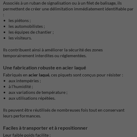
Associés à un ruban de signalisation ou à un filet de balisage, ils
permettent de créer une délimitation immédiatement identifiable par
:
les piétons ;
les automobilistes ;
les équipes de chantier ;
les visiteurs.
Ils contribuent ainsi à améliorer la sécurité des zones
temporairement interdites ou réglementées.
Une fabrication robuste en acier laqué
Fabriqués en
acier laqué
, ces piquets sont conçus pour résister :
aux intempéries ;
à l'humidité ;
aux variations de température ;
aux utilisations répétées.
Ils peuvent être réutilisés de nombreuses fois tout en conservant
leurs performances.
Faciles à transporter et à repositionner
Leur faible poids facilite :