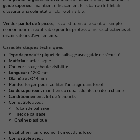
guide supérieur
maintient efficacement le ruban ou le filet afin
d'assurer une délimitation claire et visible.
Vendus
par lot de 5 pièces
, ils constituent une solution simple,
économique et réutilisable pour les professionnels, collectivités et
organisateurs d'événements.
Caractéristiques techniques
Type de produit :
piquet de balisage avec guide de sécurité
Matériau :
acier laqué
Couleur :
rouge haute visibilité
Longueur :
1200 mm
Diamètre :
Ø14 mm
Pointe :
forgée pour faciliter l'ancrage dans le sol
Guide supérieur :
maintien du ruban, du filet ou de la chaîne
Conditionnement :
lot de 5 piquets
Compatible avec :
Ruban de balisage
Filet de balisage
Chaîne plastique
Installation :
enfoncement direct dans le sol
Compatible avec :