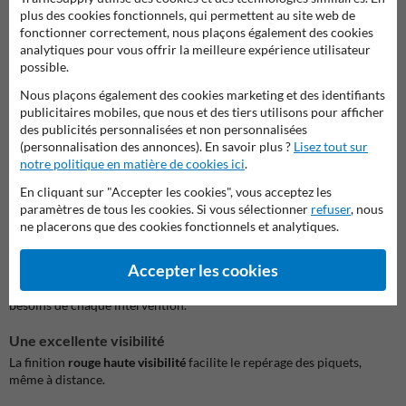
aux sols stabilisés ;
plus des cookies fonctionnels, qui permettent au site web de
aux espaces verts ;
fonctionner correctement, nous plaçons également des cookies
aux accotements ;
analytiques pour vous offrir la meilleure expérience utilisateur
aux terrains de chantier.
possible.
Leur mise en place ne nécessite aucun matériel complexe, ce qui
Nous plaçons également des cookies marketing et des identifiants
permet de sécuriser rapidement une zone.
publicitaires mobiles, que nous et des tiers utilisons pour afficher
des publicités personnalisées et non personnalisées
Compatibles avec plusieurs systèmes de balisage
(personnalisation des annonces). En savoir plus ?
Lisez tout sur
notre politique en matière de cookies ici
.
Le guide situé au sommet du piquet permet de maintenir
correctement différents équipements de signalisation temporaire :
En cliquant sur "Accepter les cookies", vous acceptez les
ruban de balisage ;
paramètres de tous les cookies. Si vous sélectionner
refuser
, nous
filet de chantier ;
ne placerons que des cookies fonctionnels et analytiques.
chaîne plastique ;
cordon de délimitation.
Accepter les cookies
Cette polyvalence permet d'adapter facilement le balisage selon les
besoins de chaque intervention.
Une excellente visibilité
La finition
rouge haute visibilité
facilite le repérage des piquets,
même à distance.