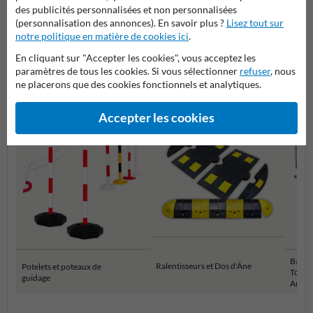
montage au sol -
des publicités personnalisées et non personnalisées
60x1010mm
(personnalisation des annonces). En savoir plus ?
Lisez tout sur
notre politique en matière de cookies ici
.
Plus de produits relatifs
En cliquant sur "Accepter les cookies", vous acceptez les
paramètres de tous les cookies. Si vous sélectionner
refuser
, nous
ne placerons que des cookies fonctionnels et analytiques.
Catégories dans cette groupe
Accepter les cookies
Barriè
Ralentisseurs et Dos d'Âne
Potelets et poteaux de
Tourna
guidage
Aména