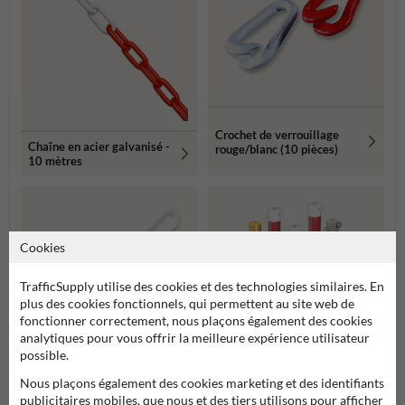
Crochet de verrouillage
Chaîne en acier galvanisé -
rouge/blanc (10 pièces)
10 mètres
Cookies
TrafficSupply utilise des cookies et des technologies similaires. En
plus des cookies fonctionnels, qui permettent au site web de
fonctionner correctement, nous plaçons également des cookies
analytiques pour vous offrir la meilleure expérience utilisateur
possible.
Nous plaçons également des cookies marketing et des identifiants
Chaîne en plastique
publicitaires mobiles, que nous et des tiers utilisons pour afficher
Poteau de guidage
rouge/blanche – 30m