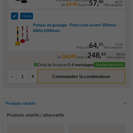
Prix du kit 2 stuks p/set
57,
00
68,97
59,90
De
jusqu'à
TVA comprise
Choisi
Poteau de guidage - Pied rond ouvert 300mm -
Ø60x1000mm
64,
25
77,74
Prijs p/st
TVA comprise
248,
65
300,86
260,00
De
jusqu'à
TVA comprise
Délai de livraison:
3-4 werkdagen
donderdag in huis
-
+
Commander la combinaison
Produits relatifs
Produits relatifs / alternatifs