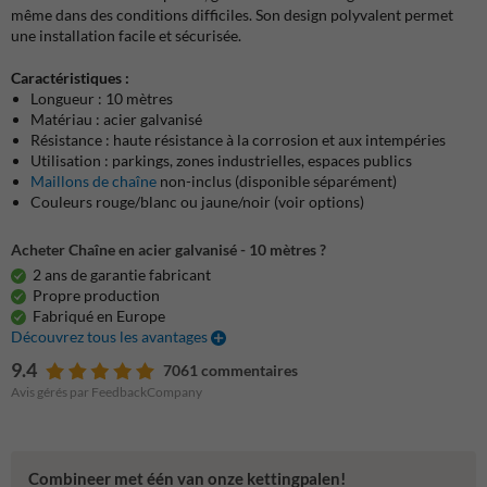
même dans des conditions difficiles. Son design polyvalent permet
une installation facile et sécurisée.
Caractéristiques :
Longueur : 10 mètres
Matériau : acier galvanisé
Résistance : haute résistance à la corrosion et aux intempéries
Utilisation : parkings, zones industrielles, espaces publics
Maillons de chaîne
non-inclus (disponible séparément)
Couleurs rouge/blanc ou jaune/noir (voir options)
Acheter Chaîne en acier galvanisé - 10 mètres ?
2 ans de garantie fabricant
Propre production
Fabriqué en Europe
Découvrez tous les avantages
9.4
7061 commentaires
Avis gérés par FeedbackCompany
Combineer met één van onze kettingpalen!