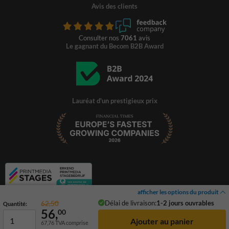
Avis des clients
Consulter nos
7061
avis
Le gagnant du Becom B2B Award
Lauréat d'un prestigieux prix
afficher les options du produit
Délai de livraison:
1-2 jours ouvrables
62,50
Quantité:
56,
00
67,76
TVA comprise
© 2026 TrafficSupply. Tous droits réservés.