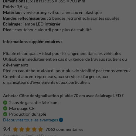
Dimensions (L x l x H) :
355 × 355 × 700 mm
Poids :
3,5 kg
Matériau :
vinyle orange vif sur anneaux en plastique
Bandes réfléchissantes :
2 bandes rétroréfléchissantes souples
Éclairage :
lampe LED intégrée
Pied :
caoutchouc alourdi pour plus de stabilité
Informations supplémentaires :
Pliable et compact – idéal pour le rangement dans les véhicules
Utilisable immédiatement en cas d'urgence, de travaux routiers ou
d'événements
Pied en caoutchouc alourdi pour plus de stabilité par temps venteux
Convient aux entrepreneurs, aux services d'urgence, aux
organisateurs d'événements et aux particuliers
Acheter Cône de signalisation pliable 70 cm avec éclairage LED ?
2 ans de garantie fabricant
Marquage CE
Production durable
Découvrez tous les avantages
9.4
7062 commentaires
Avis gérés par FeedbackCompany