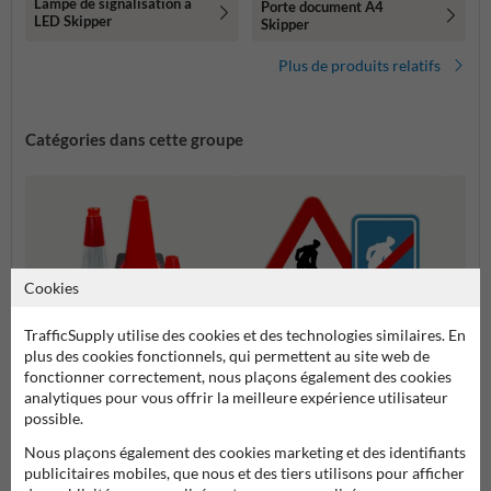
Lampe de signalisation à
Porte document A4
LED Skipper
Skipper
Plus de produits relatifs
Catégories dans cette groupe
Cookies
TrafficSupply utilise des cookies et des technologies similaires. En
plus des cookies fonctionnels, qui permettent au site web de
fonctionner correctement, nous plaçons également des cookies
analytiques pour vous offrir la meilleure expérience utilisateur
Panneaux de signalisation
Panne
Cônes de signalisation
possible.
temporaires
tempo
Nous plaçons également des cookies marketing et des identifiants
publicitaires mobiles, que nous et des tiers utilisons pour afficher
Signalisation temporaire et balisage