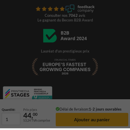
Consulter nos
7062
avis
Le gagnant du Becom B2B Award
Lauréat d'un prestigieux prix
Délai de livraison:
1-2 jours ouvrables
Quantité:
Prix p/pcs
44,
00
53,24
TVA comprise
© 2026 TrafficSupply. Tous droits réservés.