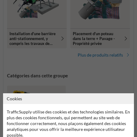
Installation d'une barrière
Placement d'un poteau
anti-stationnement, y
dans la terre + Pavage -
compris les travaux de
Propriété privée
voirie (300 kg+)
Plus de produits relatifs
Catégories dans cette groupe
Cookies
TrafficSupply utilise des cookies et des technologies similaires. En
plus des cookies fonctionnels, qui permettent au site web de
fonctionner correctement, nous plaçons également des cookies
analytiques pour vous offrir la meilleure expérience utilisateur
possible.