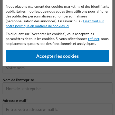
Nous plaçons également des cookies marketing et des identifiants
publicitaires mobiles, que nous et des tiers utilisons pour afficher
Placement et montage
des publicités personnalisées et non personnalisées
(personnalisation des annonces). En savoir plus ?
Lisez tout sur
notre politique en matière de cookies ici
.
Placement et montage
En cliquant sur "Accepter les cookies", vous acceptez les
paramètres de tous les cookies. Si vous sélectionner
refuser
, nous
ne placerons que des cookies fonctionnels et analytiques.
Poser votre question à ProtectionIndustrielle.be
Accepter les cookies
Nom*
Nom de l'entreprise
Adresse e-mail*