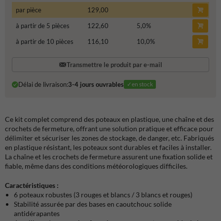
par pièce
129,00
à partir de 5 pièces
122,60
5,0
%
à partir de 10 pièces
116,10
10,0
%
Transmettre le produit par e-mail
Délai de livraison:
3-4 jours ouvrables
✓en stock
Ce kit complet comprend des poteaux en plastique, une chaîne et des
crochets de fermeture, offrant une solution pratique et efficace pour
délimiter et sécuriser les zones de stockage, de danger, etc. Fabriqués
en plastique résistant, les poteaux sont durables et faciles à installer.
La chaîne et les crochets de fermeture assurent une fixation solide et
fiable, même dans des conditions météorologiques difficiles.
Caractéristiques :
6 poteaux robustes (3 rouges et blancs / 3 blancs et rouges)
Stabilité assurée par des bases en caoutchouc solide
antidérapantes