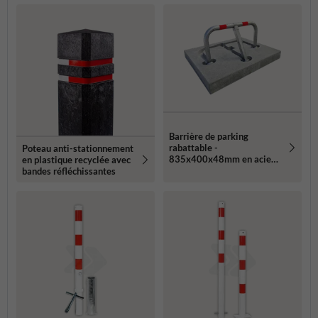
Barrière de parking
rabattable -
Poteau anti-stationnement
835x400x48mm en acier
en plastique recyclée avec
+ fondation en béton -
bandes réfléchissantes
montage dans le sol