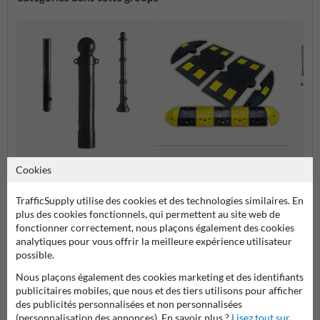
Cookies
Barriè
Ralentisseurs et Dos d'Âne
Poteaux de rue et de trottoir
Tourna
Aména
TrafficSupply utilise des cookies et des technologies similaires. En
plus des cookies fonctionnels, qui permettent au site web de
fonctionner correctement, nous plaçons également des cookies
Parkings et aménagements des routes
analytiques pour vous offrir la meilleure expérience utilisateur
possible.
Nous plaçons également des cookies marketing et des identifiants
publicitaires mobiles, que nous et des tiers utilisons pour afficher
Poser votre question à ProtectionIndustrielle.be
des publicités personnalisées et non personnalisées
Nom*
(personnalisation des annonces). En savoir plus ?
Lisez tout sur