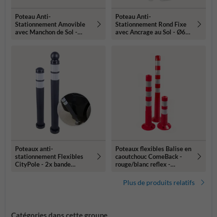
Poteau Anti-
Poteau Anti-
Stationnement Amovible
Stationnement Rond Fixe
avec Manchon de Sol -
avec Ancrage au Sol - Ø60-
Ø60-76mm Rouge/Blanc
108mm Rouge/Blanc
Poteaux anti-
Poteaux flexibles Balise en
stationnement Flexibles
caoutchouc ComeBack -
CityPole - 2x bande
rouge/blanc reflex -
réfléchissante - fixation au
Ø80mm
sol
Plus de produits relatifs
Catégories dans cette groupe