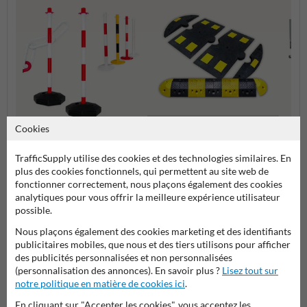
Cookies
Barriè
Ralentisseurs et Dos d'Âne
Potelets et poteaux de
Tourna
guidage
TrafficSupply utilise des cookies et des technologies similaires. En
Aména
plus des cookies fonctionnels, qui permettent au site web de
fonctionner correctement, nous plaçons également des cookies
analytiques pour vous offrir la meilleure expérience utilisateur
Parkings et aménagements des routes
possible.
Nous plaçons également des cookies marketing et des identifiants
publicitaires mobiles, que nous et des tiers utilisons pour afficher
des publicités personnalisées et non personnalisées
Poser votre question à ProtectionIndustrielle.be
(personnalisation des annonces). En savoir plus ?
Lisez tout sur
Nom*
notre politique en matière de cookies ici
.
En cliquant sur "Accepter les cookies", vous acceptez les