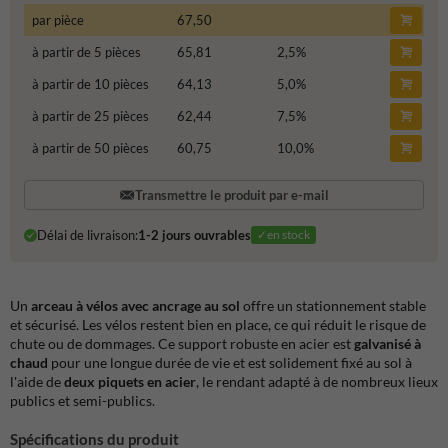
par pièce
67,50
à partir de 5 pièces
65,81
2,5
%
à partir de 10 pièces
64,13
5,0
%
à partir de 25 pièces
62,44
7,5
%
à partir de 50 pièces
60,75
10,0
%
Transmettre le produit par e-mail
Délai de livraison:
1-2 jours ouvrables
✓en stock
Un
arceau à vélos avec ancrage au sol
offre un stationnement stable
et sécurisé. Les vélos restent bien en place, ce qui réduit le risque de
chute ou de dommages. Ce support robuste en acier est
galvanisé à
chaud
pour une longue durée de vie et est solidement fixé au sol à
l'aide de
deux piquets en acier
, le rendant adapté à de nombreux lieux
publics et semi-publics.
Spécifications du produit