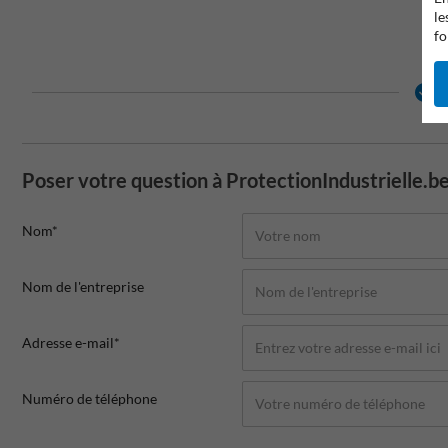
le
fo
Poser votre question à ProtectionIndustrielle.b
Nom*
Nom de l'entreprise
Adresse e-mail*
Numéro de téléphone