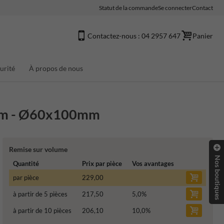
Statut de la commande
Se connecter
Contact
Contactez-nous : 04 2957 647
Panier
urité
À propos de nous
0mm - Ø60x100mm
Remise sur volume
Nos boutiques
Quantité
Prix par pièce
Vos avantages
par pièce
229,00
à partir de 5 pièces
217,50
5,0
%
à partir de 10 pièces
206,10
10,0
%