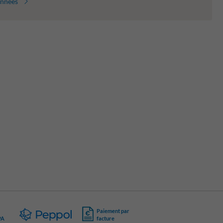
onnées
Paiement par
PA
facture