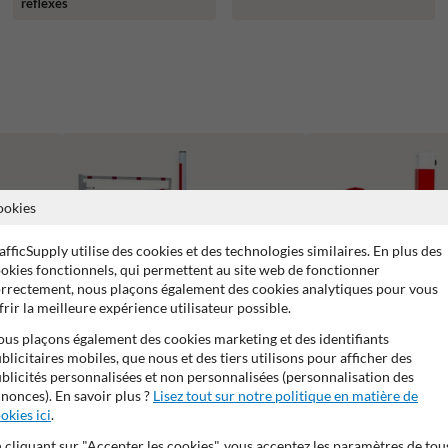
réflexes
ookies
afficSupply utilise des cookies et des technologies similaires. En plus des
okies fonctionnels, qui permettent au site web de fonctionner
rrectement, nous plaçons également des cookies analytiques pour vous
frir la meilleure expérience utilisateur possible.
us plaçons également des cookies marketing et des identifiants
blicitaires mobiles, que nous et des tiers utilisons pour afficher des
blicités personnalisées et non personnalisées (personnalisation des
nonces). En savoir plus ?
Lisez tout sur notre politique en matière de
Barrières Levantes et Tournantes pour
Poteaux de parking
Parkings et Aménagements Routiers
okies ici
.
 cliquant sur "Accepter les cookies", vous acceptez les paramètres de tou