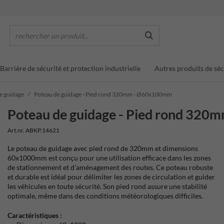
rechercher un produit...
Barrière de sécurité et protection industrielle
Autres produits de séc
de guidage
Poteau de guidage - Pied rond 320mm - Ø60x100mm
Poteau de guidage - Pied rond 32
Art.nr. ABKP.14621
Le poteau de guidage avec pied rond de 320mm et dimensions
60x1000mm est conçu pour une utilisation efficace dans les zones
de stationnement et d'aménagement des routes. Ce poteau robuste
et durable est idéal pour délimiter les zones de circulation et guider
les véhicules en toute sécurité. Son pied rond assure une stabilité
optimale, même dans des conditions météorologiques difficiles.
Caractéristiques :