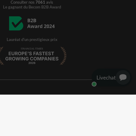
Consulter nos
7061
avis
Le gagnant du Becom B2B Award
Lauréat d'un prestigieux prix
Livechat