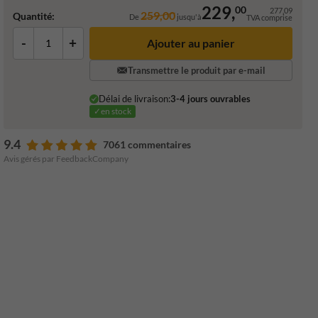
229,
00
277,09
259,00
Quantité:
De
jusqu'à
TVA comprise
-
+
Ajouter au panier
Transmettre le produit par e-mail
Délai de livraison:
3-4 jours ouvrables
✓en stock
9.4
7061 commentaires
Avis gérés par FeedbackCompany