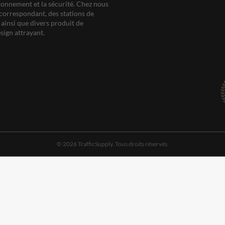
ationnement et la sécurité. Chez nous
correspondant, des stations de
ainsi que divers produit de
sign attrayant.
© 2026 TrafficSupply. Tous droits réservés.