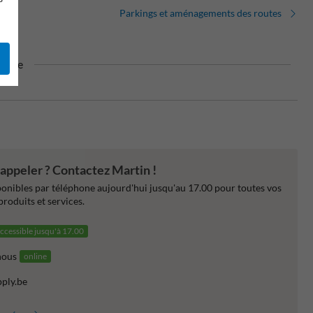
Parkings et aménagements des routes
magne
appeler ? Contactez Martin !
nibles par téléphone aujourd'hui jusqu'au 17.00 pour toutes vos
produits et services.
ccessible jusqu'à 17.00
nous
online
pply.be