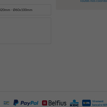
Toutes nos coord
Virement
bancaire SE