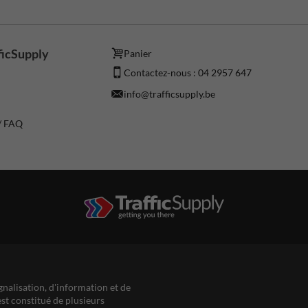
ficSupply
Panier
Contactez-nous : 04 2957 647
info@trafficsupply.be
 / FAQ
gnalisation, d'information et de
est constitué de plusieurs