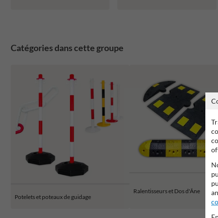
Catégories dans cette groupe
C
Tr
co
co
of
No
pu
pu
Ralentisseurs et Dos d'Âne
an
Potelets et poteaux de guidage
co
En