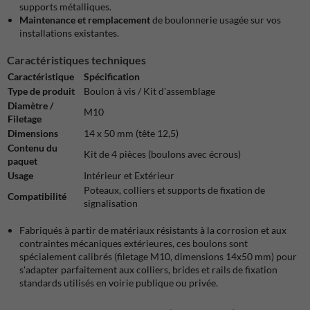
supports métalliques.
Maintenance et remplacement
de boulonnerie usagée sur vos
installations existantes.
Caractéristiques techniques
Caractéristique
Spécification
Type de produit
Boulon à vis / Kit d'assemblage
Diamètre /
M10
Filetage
Dimensions
14 x 50 mm (tête 12,5)
Contenu du
Kit de 4 pièces (boulons avec écrous)
paquet
Usage
Intérieur et Extérieur
Poteaux, colliers et supports de fixation de
Compatibilité
signalisation
Fabriqués à partir de matériaux résistants à la corrosion et aux
contraintes mécaniques extérieures, ces boulons sont
spécialement calibrés (filetage M10, dimensions 14x50 mm) pour
s'adapter parfaitement aux colliers, brides et rails de fixation
standards utilisés en voirie publique ou privée.