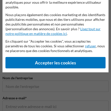
analytiques pour vous offrir la meilleure expérience utilisateur
possible.
Outils et accessoires
Placement et montage
Nous plaçons également des cookies marketing et des identifiants
publicitaires mobiles, que nous et des tiers utilisons pour afficher
des publicités personnalisées et non personnalisées
Fixations
(personnalisation des annonces). En savoir plus ?
Lisez tout sur
notre politique en matière de cookies ici
.
En cliquant sur "Accepter les cookies", vous acceptez les
paramètres de tous les cookies. Si vous sélectionner
refuser
, nous
Poser votre question à ProtectionIndustrielle.be
ne placerons que des cookies fonctionnels et analytiques.
Nom*
Accepter les cookies
Nom de l'entreprise
Adresse e-mail*