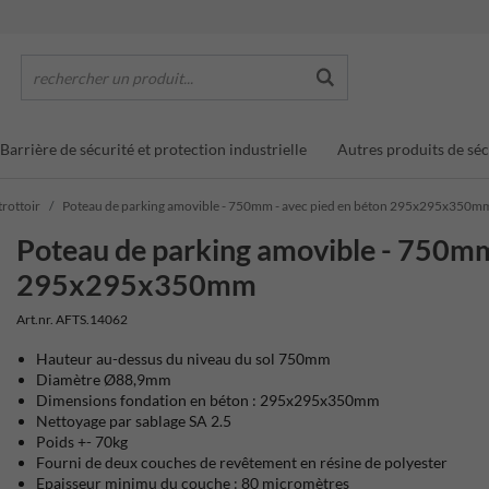
rechercher un produit...
Barrière de sécurité et protection industrielle
Autres produits de séc
trottoir
Poteau de parking amovible - 750mm - avec pied en béton 295x295x350m
Poteau de parking amovible - 750mm
295x295x350mm
Art.nr. AFTS.14062
Hauteur au-dessus du niveau du sol 750mm
Diamètre Ø88,9mm
Dimensions fondation en béton : 295x295x350mm
Nettoyage par sablage SA 2.5
Poids +- 70kg
Fourni de deux couches de revêtement en résine de polyester
Epaisseur minimu du couche : 80 micromètres