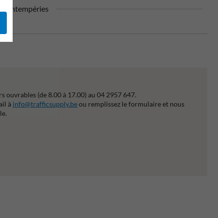
aux intempéries
s ouvrables (de 8.00 à 17.00) au 04 2957 647.
ail à
info@trafficsupply.be
ou remplissez le formulaire et nous
le.