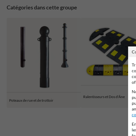
Catégories dans cette groupe
C
Tr
co
co
of
No
Ralentisseurs et Dos d'Âne
pu
Poteaux de rue et de trottoir
pu
an
co
En
le
fo