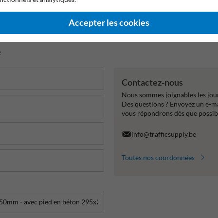
arantie fabricant
Fabriqué en Europe
Durable et résistant 
Accepter les cookies
e
Contactez-nous
Nous sommes joignables les jour
Des questions ? Envoyez un e-m
vous répondrons dès que possib
info@trafficsupply.be
Toutes nos coordonnées