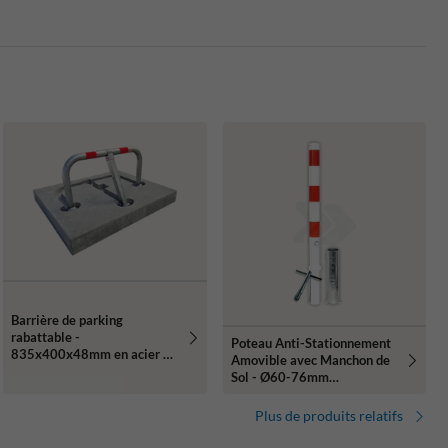
Barrière de parking
rabattable -
Poteau Anti-Stationnement
835x400x48mm en acier +
Amovible avec Manchon de
fondation en béton -
Sol - Ø60-76mm
montage dans le sol
Rouge/Blanc
Plus de produits relatifs