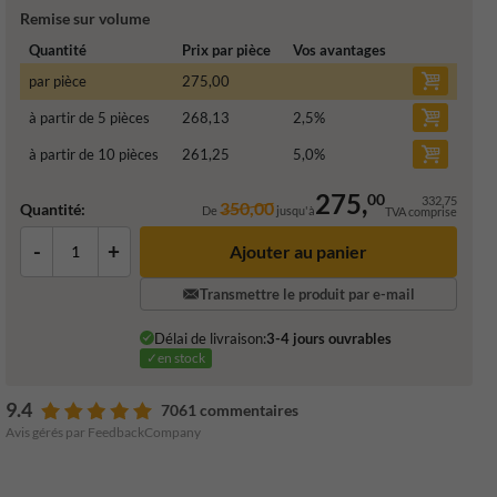
Remise sur volume
Quantité
Prix par pièce
Vos avantages
par pièce
275,00
à partir de 5 pièces
268,13
2,5
%
à partir de 10 pièces
261,25
5,0
%
275,
00
332,75
350,00
Quantité:
De
jusqu'à
TVA comprise
-
+
Ajouter au panier
Transmettre le produit par e-mail
Délai de livraison:
3-4 jours ouvrables
✓en stock
9.4
7061 commentaires
Avis gérés par FeedbackCompany