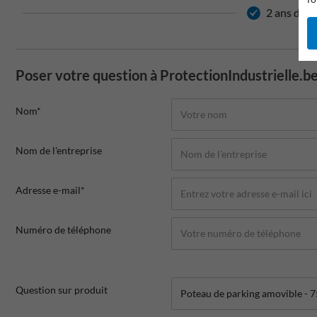
2 ans de g
Poser votre question à ProtectionIndustrielle.b
Nom*
Nom de l'entreprise
Adresse e-mail*
Numéro de téléphone
Question sur produit