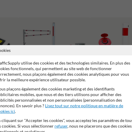
ookies
afficSupply utilise des cookies et des technologies similaires. En plus des
okies fonctionnels, qui permettent au site web de fonctionner
rrectement, nous plaçons également des cookies analytiques pour vous
frir la meilleure expérience utilisateur possible.
us plaçons également des cookies marketing et des identifiants
blicitaires mobiles, que nous et des tiers utilisons pour afficher des
Barrières Levantes et Tournantes pour
Poteaux de parking
blicités personnalisées et non personnalisées (personnalisation des
Parkings et Aménagements Routiers
nonces). En savoir plus ?
Lisez tout sur notre politique en matière de
okies ici
.
 cliquant sur "Accepter les cookies", vous acceptez les paramètres de tou
s cookies. Si vous sélectionner
refuser
, nous ne placerons que des cookies
nctionnels et analytiques.