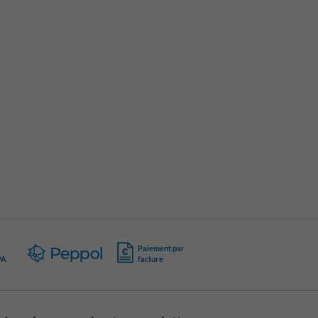
Paiement par
PA
facture