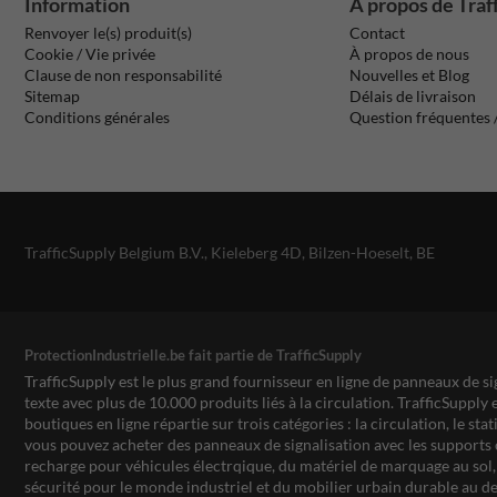
Information
À propos de Traf
Renvoyer le(s) produit(s)
Contact
Cookie / Vie privée
À propos de nous
Clause de non responsabilité
Nouvelles et Blog
Sitemap
Délais de livraison
Conditions générales
Question fréquentes
TrafficSupply Belgium B.V.,
Kieleberg 4D
,
Bilzen-Hoeselt, BE
ProtectionIndustrielle.be fait partie de TrafficSupply
TrafficSupply est le plus grand fournisseur en ligne de panneaux de si
texte avec plus de 10.000 produits liés à la circulation. TrafficSupply 
boutiques en ligne répartie sur trois catégories : la circulation, le st
vous pouvez acheter des panneaux de signalisation avec les supports 
recharge pour véhicules électrqique, du matériel de marquage au sol, 
sécurité pour le monde industriel et du mobilier urbain durable au de