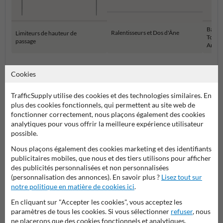
Barriè
Ralentisseurs et Dos d'Âne
Limiteurs de hauteur de
Tourna
passage
Aména
Parkings et aménagements des routes
Cookies
TrafficSupply utilise des cookies et des technologies similaires. En
plus des cookies fonctionnels, qui permettent au site web de
fonctionner correctement, nous plaçons également des cookies
Poser votre question à ProtectionIndustrielle.be
analytiques pour vous offrir la meilleure expérience utilisateur
Nom*
possible.
Nous plaçons également des cookies marketing et des identifiants
publicitaires mobiles, que nous et des tiers utilisons pour afficher
des publicités personnalisées et non personnalisées
Nom de l'entreprise
(personnalisation des annonces). En savoir plus ?
Lisez tout sur
notre politique en matière de cookies ici
.
En cliquant sur "Accepter les cookies", vous acceptez les
paramètres de tous les cookies. Si vous sélectionner
refuser
, nous
Adresse e-mail*
ne placerons que des cookies fonctionnels et analytiques.