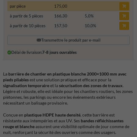
par pièce
175,00
à partir de 5 pièces
166,30
5,0
%
à partir de 10 pièces
157,50
10,0
%
Transmettre le produit par e-mail
Délai de livraison:
7-8 jours ouvrables
La
barrière de chantier en plastique blanche 2000×1000 mm avec
pieds pliables
est une solution pratique et efficace pour la
signalisation temporaire
et la
sécurisation des zones de travaux
.
Légère et robuste, elle est idéale pour les chantiers routiers, les zones
piétonnes, les parkings ou encore les événements extérieurs
nécessitant un balisage provisoire.
Conçue en
plastique HDPE haute densité
, cette barrière est
résistante aux intempéries et aux UV. Ses
bandes réfléchissantes
rouge et blanche
assurent une visibilité optimale de jour comme de
nuit, renforçant la sécurité des ouvriers comme des usagers.