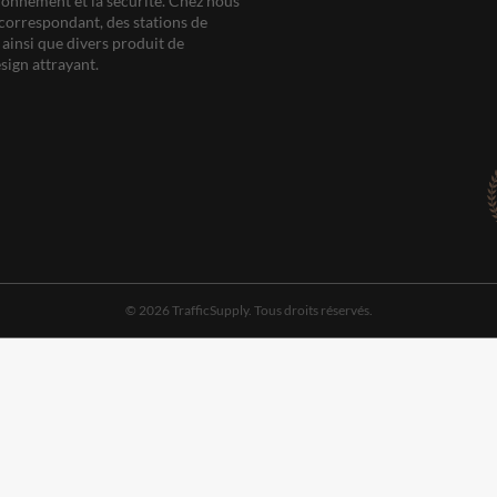
ationnement et la sécurité. Chez nous
correspondant, des stations de
ainsi que divers produit de
sign attrayant.
© 2026 TrafficSupply. Tous droits réservés.