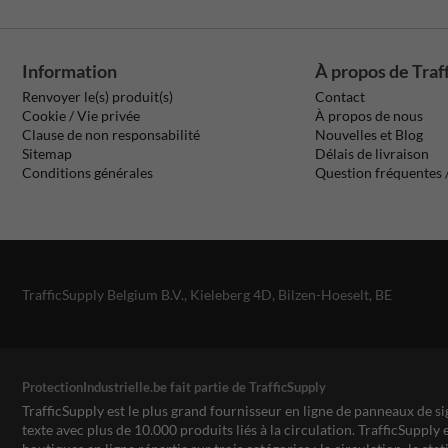
Information
À propos de Traf
Renvoyer le(s) produit(s)
Contact
Cookie / Vie privée
À propos de nous
Clause de non responsabilité
Nouvelles et Blog
Sitemap
Délais de livraison
Conditions générales
Question fréquentes
TrafficSupply Belgium B.V.,
Kieleberg 4D
,
Bilzen-Hoeselt, BE
ProtectionIndustrielle.be fait partie de TrafficSupply
TrafficSupply est le plus grand fournisseur en ligne de panneaux de si
texte avec plus de 10.000 produits liés à la circulation. TrafficSupply 