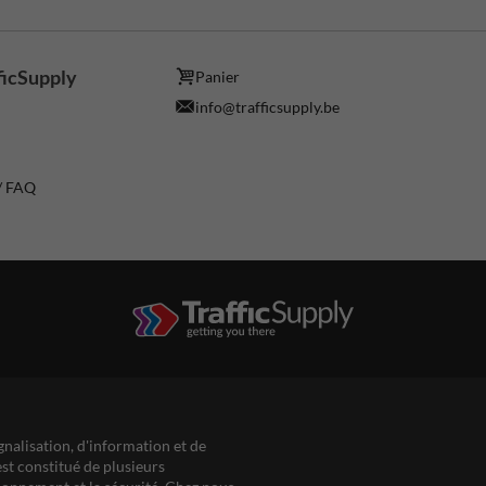
ficSupply
Panier
info@trafficsupply.be
 / FAQ
gnalisation, d'information et de
est constitué de plusieurs