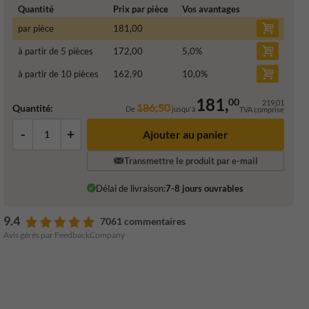
Quantité
Prix par pièce
Vos avantages
par pièce
181,00
à partir de 5 pièces
172,00
5,0
%
à partir de 10 pièces
162,90
10,0
%
181,
00
219,01
186,50
Quantité:
De
jusqu'à
TVA comprise
-
+
Ajouter au panier
Transmettre le produit par e-mail
Délai de livraison:
7-8 jours ouvrables
9.4
7061 commentaires
Avis gérés par FeedbackCompany