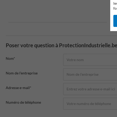
le
fo
Poser votre question à ProtectionIndustrielle.b
Nom*
Nom de l'entreprise
Adresse e-mail*
Numéro de téléphone