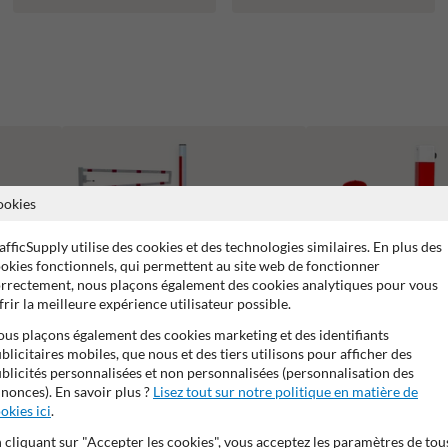
ookies
afficSupply utilise des cookies et des technologies similaires. En plus des
okies fonctionnels, qui permettent au site web de fonctionner
rrectement, nous plaçons également des cookies analytiques pour vous
frir la meilleure expérience utilisateur possible.
us plaçons également des cookies marketing et des identifiants
blicitaires mobiles, que nous et des tiers utilisons pour afficher des
blicités personnalisées et non personnalisées (personnalisation des
Barrières Levantes et Tournantes pour
nonces). En savoir plus ?
Lisez tout sur notre politique en matière de
Poteaux de parking
Parkings et Aménagements Routiers
okies ici
.
 cliquant sur "Accepter les cookies", vous acceptez les paramètres de tou