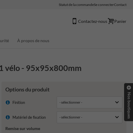
Statut de la commande
Se connecter
Contact
Contactez-nous
Panier
urité
À propos de nous
- 1 vélo - 95x95x800mm
Options du produit
Nos boutiques
Finition
Matériel de fixation
Remise sur volume