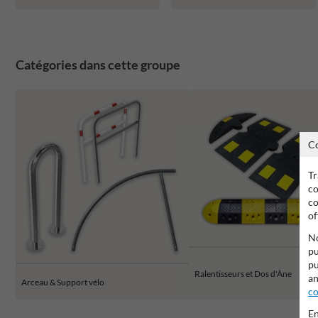
Catégories dans cette groupe
C
Tr
co
co
of
No
pu
pu
Ralentisseurs et Dos d'Âne
an
Arceau & Support vélo
co
En