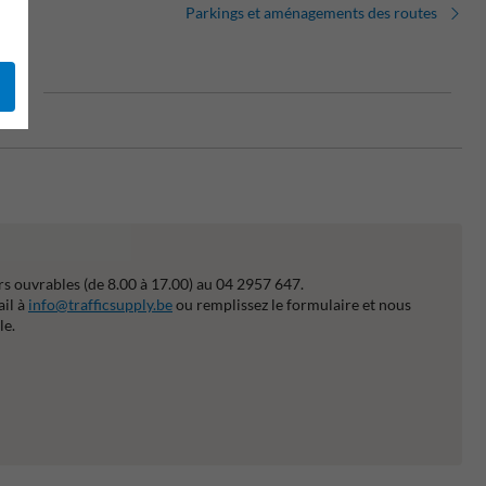
Parkings et aménagements des routes
isme
s ouvrables (de 8.00 à 17.00) au 04 2957 647.
ail à
info@trafficsupply.be
ou remplissez le formulaire et nous
le.