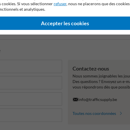
s cookies. Si vous sélectionner
refuser
, nous ne placerons que des cookies
nctionnels et analytiques.
Accepter les cookies
2 ans de garantie fabricant
Facile d'entretien
Anti-vandal
e
Contactez-nous
Nous sommes joignables les jour
Des questions ? Envoyez un e-m
vous répondrons dès que possib
info@trafficsupply.be
Toutes nos coordonnées