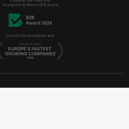
Consulter nos
7061
avis
Le gagnant du Becom B2B Award
Lauréat d'un prestigieux prix