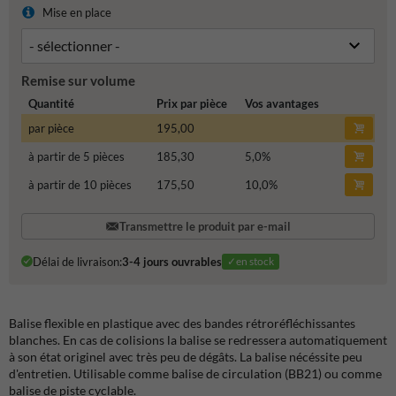
Mise en place
Remise sur volume
Quantité
Prix par pièce
Vos avantages
par pièce
195,00
à partir de 5 pièces
185,30
5,0
%
à partir de 10 pièces
175,50
10,0
%
Transmettre le produit par e-mail
Délai de livraison:
3-4 jours ouvrables
✓en stock
Balise flexible en plastique avec des bandes rétroréfléchissantes
blanches. En cas de colisions la balise se redressera automatiquement
à son état originel avec très peu de dégâts. La balise nécéssite peu
d'entretien. Utilisable comme balise de circulation (BB21) ou comme
balise de piste cyclable.