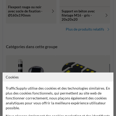
Flexpost rouge ou noir
avec socle de fixation -
Support en béton avec
Ø160x190mm
filetage M16 - gris -
20x20x20
Plus de produits relatifs
Catégories dans cette groupe
Cookies
TrafficSupply utilise des cookies et des technologies similaires. En
plus des cookies fonctionnels, qui permettent au site web de
fonctionner correctement, nous plaçons également des cookies
analytiques pour vous offrir la meilleure expérience utilisateur
possible.
Barriè
Ralentisseurs et Dos d'Âne
Poteaux pour pistes cyclables
Tourna
Nous plaçons également des cookies marketing et des identifiants