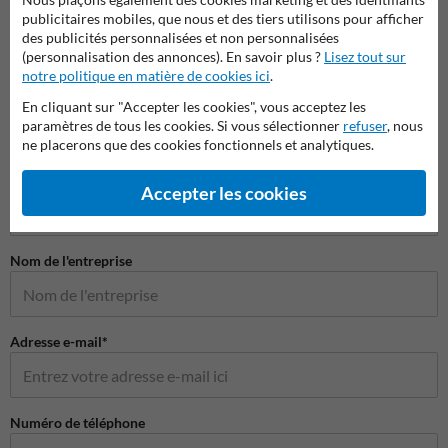
Aména
publicitaires mobiles, que nous et des tiers utilisons pour afficher
des publicités personnalisées et non personnalisées
(personnalisation des annonces). En savoir plus ?
Lisez tout sur
Parkings et aménagements des routes
notre politique en matière de cookies ici
.
En cliquant sur "Accepter les cookies", vous acceptez les
paramètres de tous les cookies. Si vous sélectionner
refuser
, nous
ne placerons que des cookies fonctionnels et analytiques.
Poser votre question à ProtectionIndustrielle.be
Nom*
Accepter les cookies
Nom de l'entreprise
Adresse e-mail*
Numéro de téléphone