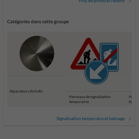
Plus de produits relatifs
Catégories dans cette groupe
Séparateurs de trafic
Panneaux de signalisation
Panne
temporaires
tempo
Signalisation temporaire et balisage