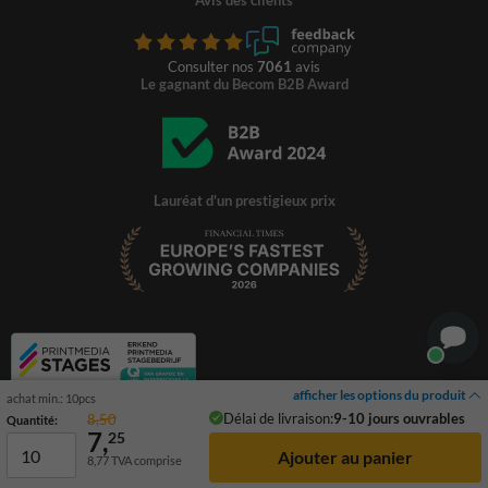
Consulter nos
7061
avis
Le gagnant du Becom B2B Award
Lauréat d'un prestigieux prix
afficher les options du produit
achat min.: 10pcs
Délai de livraison:
9-10 jours ouvrables
8,50
Quantité:
7,
25
8,77
TVA comprise
© 2026 TrafficSupply. Tous droits réservés.