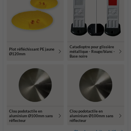
Catadioptre pour glissière
Plot réfléchissant PE jaune
métallique - Rouge/blanc -
Ø120mm
Base noire
Clou podotactile en
Clou podotactile en
aluminium Ø100mm sans
aluminium Ø100mm sans
réflecteur
réflecteur