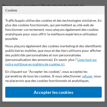
Poser votre question à ProtectionIndustrielle.be
Cookies
Nom*
TrafficSupply utilise des cookies et des technologies similaires. En
plus des cookies fonctionnels, qui permettent au site web de
fonctionner correctement, nous plaçons également des cookies
Nom de l'entreprise
analytiques pour vous offrir la meilleure expérience utilisateur
possible.
Nous plaçons également des cookies marketing et des identifiants
publicitaires mobiles, que nous et des tiers utilisons pour afficher
Adresse e-mail*
des publicités personnalisées et non personnalisées
(personnalisation des annonces). En savoir plus ?
Lisez tout sur
notre politique en matière de cookies ici
.
Numéro de téléphone
En cliquant sur "Accepter les cookies", vous acceptez les
paramètres de tous les cookies. Si vous sélectionner
refuser
, nous
ne placerons que des cookies fonctionnels et analytiques.
Question sur produit
Accepter les cookies