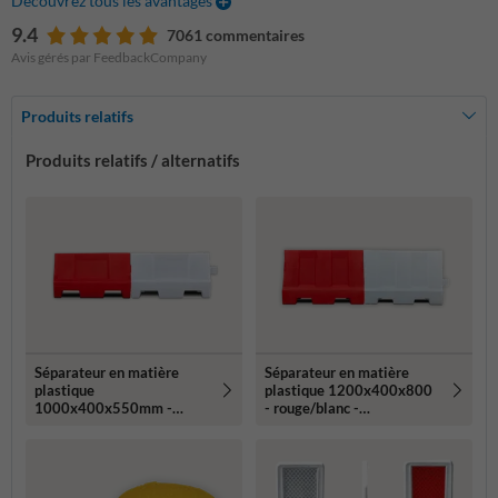
Découvrez tous les avantages
9.4
7061 commentaires
Avis gérés par FeedbackCompany
Produits relatifs
Produits relatifs / alternatifs
Séparateur en matière
Séparateur en matière
plastique
plastique 1200x400x800
1000x400x550mm -
- rouge/blanc -
rouge/blanc - remplissable
remplissable avec de l'eau
avec de l'eau ou du sable
ou du sable