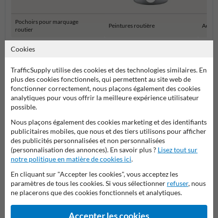
Pochoirs pour marquage
Peintures routière
Aéroso
routier
Cookies
Marquages routier à faire soi-même
TrafficSupply utilise des cookies et des technologies similaires. En
plus des cookies fonctionnels, qui permettent au site web de
fonctionner correctement, nous plaçons également des cookies
analytiques pour vous offrir la meilleure expérience utilisateur
Poser votre question à ProtectionIndustrielle.be
possible.
Nom*
Nous plaçons également des cookies marketing et des identifiants
publicitaires mobiles, que nous et des tiers utilisons pour afficher
des publicités personnalisées et non personnalisées
(personnalisation des annonces). En savoir plus ?
Lisez tout sur
Nom de l'entreprise
notre politique en matière de cookies ici
.
En cliquant sur "Accepter les cookies", vous acceptez les
paramètres de tous les cookies. Si vous sélectionner
refuser
, nous
ne placerons que des cookies fonctionnels et analytiques.
Adresse e-mail*
Accepter les cookies