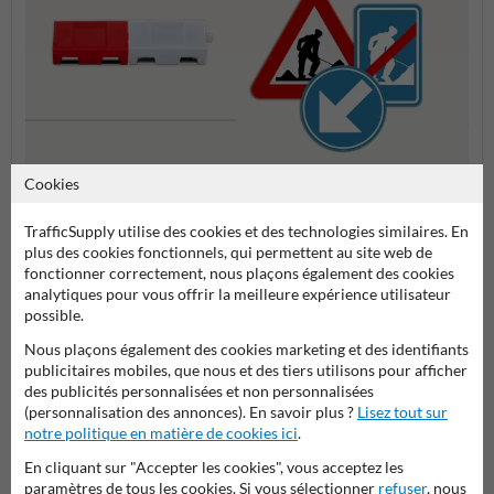
Séparateurs de trafic
Cookies
Panneaux de signalisation
Panne
temporaires
tempo
TrafficSupply utilise des cookies et des technologies similaires. En
plus des cookies fonctionnels, qui permettent au site web de
Signalisation temporaire et balisage
fonctionner correctement, nous plaçons également des cookies
analytiques pour vous offrir la meilleure expérience utilisateur
possible.
Nous plaçons également des cookies marketing et des identifiants
publicitaires mobiles, que nous et des tiers utilisons pour afficher
Poser votre question à ProtectionIndustrielle.be
des publicités personnalisées et non personnalisées
Nom*
(personnalisation des annonces). En savoir plus ?
Lisez tout sur
notre politique en matière de cookies ici
.
En cliquant sur "Accepter les cookies", vous acceptez les
paramètres de tous les cookies. Si vous sélectionner
refuser
, nous
Nom de l'entreprise