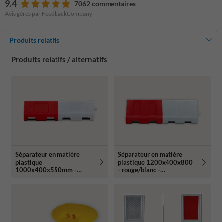
9.4
7062 commentaires
Avis gérés par FeedbackCompany
Produits relatifs
Produits relatifs / alternatifs
Séparateur en matière
Séparateur en matière
plastique
plastique 1200x400x800
1000x400x550mm -
- rouge/blanc -
rouge/blanc - remplissable
remplissable avec de l'eau
avec de l'eau ou du sable
ou du sable