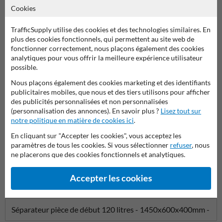
Cookies
Poser votre question à ProtectionIndustrielle.be
TrafficSupply utilise des cookies et des technologies similaires. En
Nom*
plus des cookies fonctionnels, qui permettent au site web de
fonctionner correctement, nous plaçons également des cookies
analytiques pour vous offrir la meilleure expérience utilisateur
possible.
Nom de l'entreprise
Nous plaçons également des cookies marketing et des identifiants
publicitaires mobiles, que nous et des tiers utilisons pour afficher
des publicités personnalisées et non personnalisées
(personnalisation des annonces). En savoir plus ?
Lisez tout sur
Adresse e-mail*
notre politique en matière de cookies ici
.
En cliquant sur "Accepter les cookies", vous acceptez les
paramètres de tous les cookies. Si vous sélectionner
refuser
, nous
Numéro de téléphone
ne placerons que des cookies fonctionnels et analytiques.
Accepter les cookies
Question sur produit