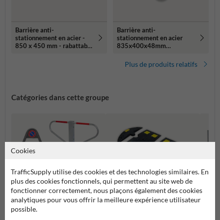
Barrière anti-
Barrière anti-
stationnement en acier -
stationnement en acier
850 x 450 mm - rabattable
835x400x48mm
avec plaque de base -
fondation béton non
serrure à cylindre
incluse
Plus de produits relatifs
Catégories dans cette groupe
Cookies
TrafficSupply utilise des cookies et des technologies similaires. En
plus des cookies fonctionnels, qui permettent au site web de
fonctionner correctement, nous plaçons également des cookies
analytiques pour vous offrir la meilleure expérience utilisateur
possible.
Barriè
Ralentisseurs et Dos d'Âne