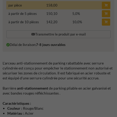
par pièce
158,00
à partir de 5 pièces
150,10
5,0
%
à partir de 10 pièces
142,20
10,0
%
Transmettre le produit par e-mail
Délai de livraison:
7-8 jours ouvrables
L'arceau anti-stationnement de parking rabattable avec serrure
cylindrée est conçu pour empêcher le stationnement non autorisé et
sécuriser les zones de circulation. Il est fabriqué en acier robuste et
est équipé d'une serrure cylindrée pour une sécurité accrue.
Barrière
anti-stationnement
de parking pliable en acier galvanisé et
avec bandes rouges réfléchissantes .
Caractéristiques :
Couleur :
Rouge/Blanc
Matériau :
Acier