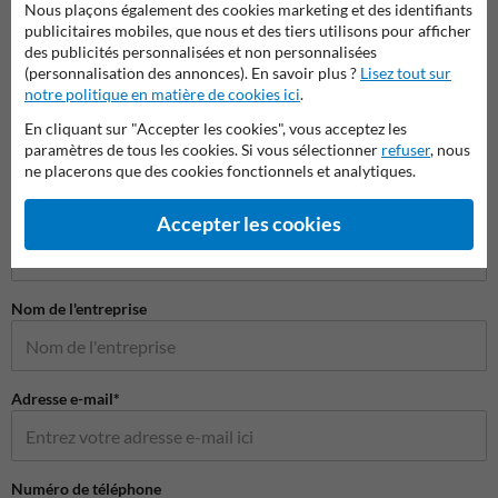
Nous plaçons également des cookies marketing et des identifiants
Barrières anti-stationnement
Tourna
Aména
publicitaires mobiles, que nous et des tiers utilisons pour afficher
des publicités personnalisées et non personnalisées
(personnalisation des annonces). En savoir plus ?
Lisez tout sur
Parkings et aménagements des routes
notre politique en matière de cookies ici
.
En cliquant sur "Accepter les cookies", vous acceptez les
paramètres de tous les cookies. Si vous sélectionner
refuser
, nous
ne placerons que des cookies fonctionnels et analytiques.
Poser votre question à ProtectionIndustrielle.be
Nom*
Accepter les cookies
Nom de l'entreprise
Adresse e-mail*
Numéro de téléphone