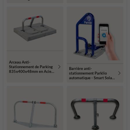
rabattable - serrure
cylindrée
Arceau Anti-
Stationnement de Parking
Barrière anti-
835x400x48mm en Acier
stationnement Parklio
avec Fondation en Béton
automatique - Smart Solar
- avec application mobile